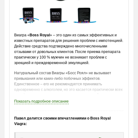
Виагра «
Boss Royal
» – это один из самых эффективных и
известных препаратов для решения проблем с импотенцией.
Действие средства подтверждено многочисленными
отзывами от довольных клиентов. После приема препарата
практически у 100 % мужчин не возникает проблем с
эрекцией и преждевременной эякуляцией.
Натуральный состав Виагры «Босс Роял» не вызывает
привыкания или каких-либо побочных эффектов.
Единственное – его не рекомендуется принимать
одновременно с алкоголем, но это касается практически всех
подобных средств для восстановления мужской силы.
Показать
подробное описание
Состав:
Состав «Royal Boss» – это исключительно компоненты
Павел делится своими впечатлениями о Boss Royal
природного происхождения, а именно:
Viagra:
яички тибетского яка;