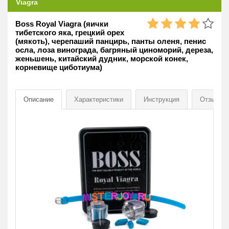
Viagra
Boss Royal Viagra (яички
тибетского яка, грецкий орех
(мякоть), черепаший панцирь, панты оленя, пенис
осла, лоза винограда, багряный циноморий, дереза,
женьшень, китайский дудник, морской конек,
корневище циботиума)
Описание
Характеристики
Инструкция
Отзывы
[