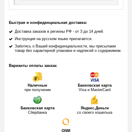
Низкая физическая выносливость во время секса.
Импотенция.
Преждевременная эякуляция.
Быстрая и конфиденциальная доставка:
Обратите внимание!
Препарат «Босс Роял» может использоваться как
Доставка заказов в регионы РФ - от 3 до 14 дней.
профилактическое средство от возникновения
Инструкция на русском языке прилагается.
заболеваний, связанных с сексуальной функцией, а также
Заботясь о Вашей конфиденциальности, мы присылаем
способствует увеличению полового органа мужчины.
товар без характерной упаковки и надписей о содержимом.
Способ применения
Варианты оплаты заказа:
Виагра «Boss Royal» используется мужчинами для
единоразового полового акта и для профилактики, способ
применения в обоих случаях выглядит следующим образом:
Наличные
Банковская карта
Для секса.
при получении
Visa и MasterCard
Полтаблетки за 15-20 минут до полового акта. Превысить
дозу до целой таблетки рекомендуется только тогда, когда
мужчина по ощущениям определил дозировку, учитывая
Банковская карта
Яндекс.Деньги
реакцию своего организма. Время действия около 4 часов.
Сбербанка
со своего кошелька
Для профилактики.
Не более 3 таблеток за 30 дней. Желательно
распределить приём на равномерные сроки.
QIWI