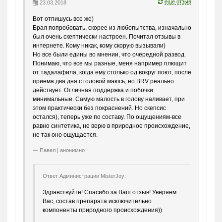
еще отзыв
23.03.2018
грецкий орех (мякоть);
черепаший панцирь;
Вот отпишусь все же)
панты оленя;
Брал попробовать, скорее из любопытства, изначально
был очень скептически настроен. Почитал отзывы в
пенис осла;
интернете. Кому никак, кому скорую вызывали)
лоза винограда;
Но все были едины во мнении, что очередной развод.
багряный циноморий;
Понимаю, что все мы разные, меня например плющит
дереза;
от тадалафила, когда ему столько од вокруг поют, после
приема два дня с головой маюсь, но BRV реально
женьшень;
действует. Отличная поддержка и побочки
китайский дудник;
минимальные. Самую малость в голову наливает, при
морской конек;
этом практически без покраснений. Но скепсис
остался), теперь уже по составу. По ощущениям-все
корневище циботиума.
равно синтетика, не верю в природное происхождение,
Показания к применению
не так оно ощущается.
Павел | анонимно
Эффективное действие Виагры «Босс Роял» направлено на
борьбу со следующими мужскими проблемами:
Ответ Администрации MisterJoy:
Эректильная дисфункция, которая спровоцирована
нервозами, усталостью после работы или возрастными
Здравствуйте! Спасибо за Ваш отзыв! Уверяем
факторами утраты сексуального здоровья.
Вас, состав препарата исключительно
Первые признаки таких мужских болезней, как шумы в
компоненты природного происхождения))
ушах, частые позывы в туалет, чувство ломоты в суставах.