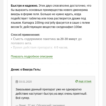
Быстро и надежно.
Этих двух слов вполне достаточно, что
бы выразить основные преимущества нового дженерика
виагры в форме геля. Больше не нужно ждать, когда
подействует таблетка или пока растворится драже под
языком. Kamagra 100mg oral jelly фасуется в саше с гелем
весом 5г, действующее вещество силденафил 100мг.
Способ применения:
• Съесть содержимое пакетика
до
за 20-30 минут
полового акта.
• Время действия препарата:
4-5 часов.
Подробное описание и противопоказания к применению
Показать
подробное описание
силденафила можно найти
.
здесь
Денис о Виагра Гель:
еще отзыв
03.01.2020
Заказываю данный препарат уже не однократно
действие наступает быстро,на вкус очень приятный.
Всё супер.
Денис, 37 лет, Обозерский | анонимно