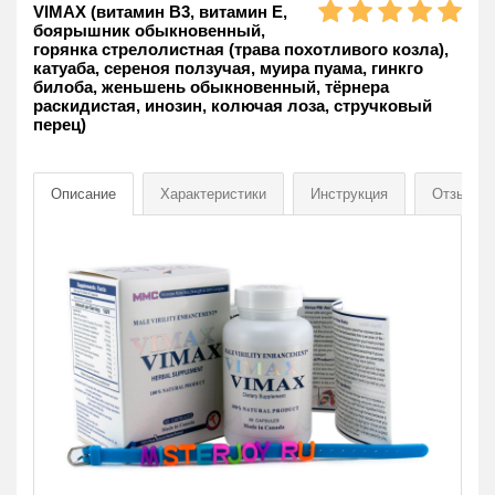
VIMAX (витамин B3, витамин E,
боярышник обыкновенный,
горянка стрелолистная (трава похотливого козла),
катуаба, сереноя ползучая, муира пуама, гинкго
билоба, женьшень обыкновенный, тёрнера
раскидистая, инозин, колючая лоза, стручковый
перец)
Описание
Характеристики
Инструкция
Отзывы