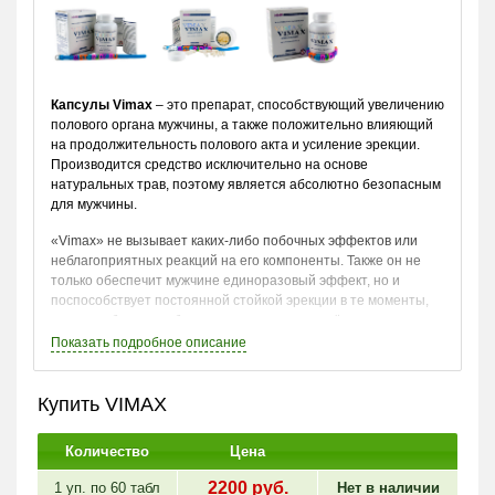
Капсулы Vimax
– это препарат, способствующий увеличению
полового органа мужчины, а также положительно влияющий
на продолжительность полового акта и усиление эрекции.
Производится средство исключительно на основе
натуральных трав, поэтому является абсолютно безопасным
для мужчины.
«Vimax» не вызывает каких-либо побочных эффектов или
неблагоприятных реакций на его компоненты. Также он не
только обеспечит мужчине единоразовый эффект, но и
поспособствует постоянной стойкой эрекции в те моменты,
когда это будет необходимо, даже после приёма капсул.
Показать
подробное описание
Состав
В состав «Вимакса» входят только натуральные травы
Купить VIMAX
растительного происхождении, способные не только вернуть
мужчине сексуальную активность – он положительно
Количество
Цена
повлияет на восстановление после тяжелой физической
нагрузки, повысит умственную активность, улучшит состав
2200
руб.
1 уп. по
60 табл
Нет в наличии