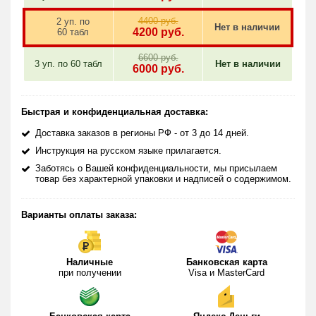
крови и регенерацию клеток.
4400 руб.
2 уп. по
Нет в наличии
Преимущества препарата Vimax
4200
руб.
60 табл
Капсулы Вимакс – это один из самых эффективных
6600 руб.
3 уп. по
60 табл
Нет в наличии
препаратов, производимых канадскими специалистами.
6000
руб.
Комплекс используемых трав помогает мужчине достичь
следующих эффектов:
Быстрая и конфиденциальная доставка:
значительно повысить сексуальную силу и желание;
увеличить половой орган;
Доставка заказов в регионы РФ - от 3 до 14 дней.
достигать более продолжительного полового акта;
Инструкция на русском языке прилагается.
препятствовать преждевременной эякуляции;
Заботясь о Вашей конфиденциальности, мы присылаем
товар без характерной упаковки и надписей о содержимом.
увеличить приток крови к половому члену.
Обратите внимание!
Варианты оплаты заказа:
Одно из основных преимуществ препарата, которое
выделяет его из ряда остальных стимулирующих средств,
это полное отсутствие побочных эффектов.
Наличные
Банковская карта
при получении
Visa и MasterCard
Способ применения
Мужчина может принимать Vimax для обеспечения