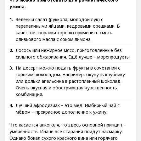
ужина:
Зелёный салат (руккола, молодой лук) с
перепелиными яйцами, кедровыми орешками. В
качестве заправки хорошо применить смесь
оливкового масла с соком лимона.
Лосось или нежирное мясо, приготовленные без
сильного обжаривания. Ещё лучше – морепродукты.
На десерт можно подать фрукты в сочетании с
горьким шоколадом. Например, окунуть клубнику
или дольки апельсина в растопленный шоколад.
Очень вкусная и обостряющая чувственность
комбинация.
Лучший афродизиак – это мёд. Имбирный чай с
мёдом – прекрасное дополнение к ужину.
Что касается алкоголя, то здесь основной принцип –
умеренность. Иначе все старания пойдут насмарку.
Однако бокал сухого красного вина или горячего
глинтвейна со специями раскрепостит мужчину и