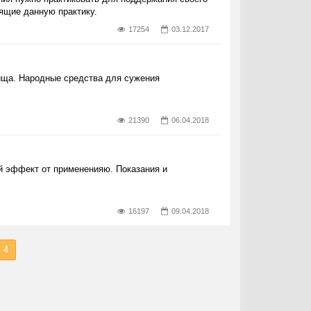
ящие данную практику.
17254
03.12.2017
ища. Народные средства для сужения
21390
06.04.2018
ой эффект от примененияю. Показания и
16197
09.04.2018
4