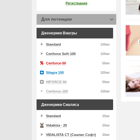
Регистрация
Для потенции
Дженерики Виагры
Standard
100мг
Cenforce Soft-100
100мг
Cenforce-50
50мг
Silagra 100
100мг
HIFORCE-50
50мг
Cenforce-150
150мг
Дженерики Сиалиса
Standard
20мг
Vidalista - 20
20мг
VIDALISTA CT (Сиалис Софт)
20мг