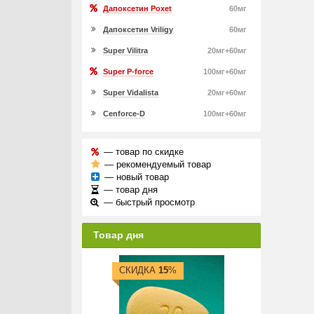
Дапоксетин Poxet
60мг
Дапоксетин Vriligy
60мг
Super Vilitra
20мг+60мг
Super P-force
100мг+60мг
Super Vidalista
20мг+60мг
Cenforce-D
100мг+60мг
— товар по скидке
— рекомендуемый товар
— новый товар
— товар дня
— быстрый просмотр
Товар дня
СКИДКА
15
%