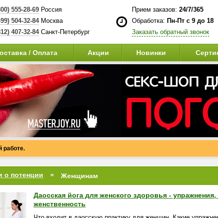
800) 555-28-69
Россия
Прием заказов:
24/7/365
499) 504-32-84
Москва
Обработка:
Пн-Пт с 9 до 18
812) 407-32-84
Санкт-Петербург
Заказать обратный звонок
оставка / Оплата
Акции
Новинки
Серти
 работе.
и о потенции
Женщинам
Даосская йога для женского здоровья - упражнения
женственность
Что входит в даосскую практику для женщин. Какие упражне