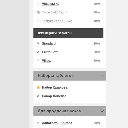
Vidalista-40
40мг
Tadacip-20 Tadfil
20мг
Tastylia Strips 10 мг
10мг
Дженерики Левитры
Standard
20мг
Filitra Soft
20мг
Vilitra
40мг
Наборы таблеток
Набор Казанова
Набор Ловелас
Для продления секса
Дапоксетин Duratia
60мг