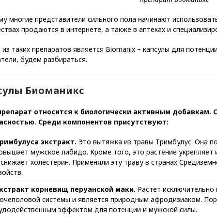
му многие представители сильного пола начинают использова
ствах продаются в интернете, а также в аптеках и специализир
из таких препаратов является Вiomanix – капсулы для потенции
тели, будем разбираться.
сулы Биоманикс
препарат относится к биологически активным добавкам. 
асностью. Среди компонентов присутствуют:
римбулуса экстракт.
Это вытяжка из травы Тримбулус. Она п
овышает мужское либидо. Кроме того, это растение укрепляет 
 снижает холестерин. Применяли эту траву в странах Средизем
войств.
кстракт корневищ перуанской маки.
Растет исключительно в
очеполовой системы и является природным афродизиаком. По
удодейственным эффектом для потенции и мужской силы.