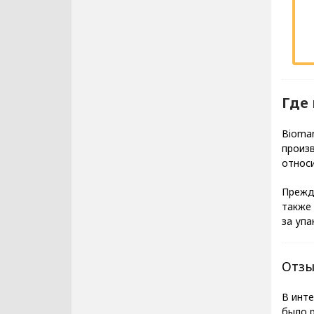
Где
Bioman
произв
относи
Прежде
также 
за упа
Отзы
В инт
было р