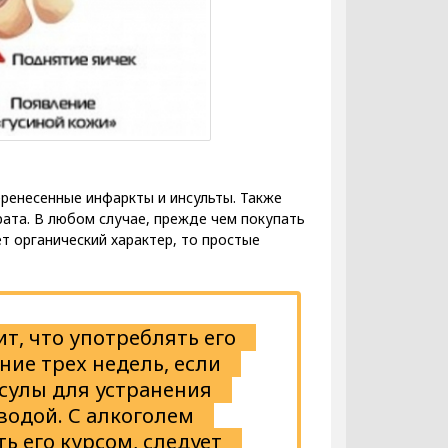
перенесенные инфаркты и инсульты. Также
рата. В любом случае, прежде чем покупать
т органический характер, то простые
т, что употреблять его
ение трех недель, если
псулы для устранения
водой. С алкоголем
ь его курсом, следует