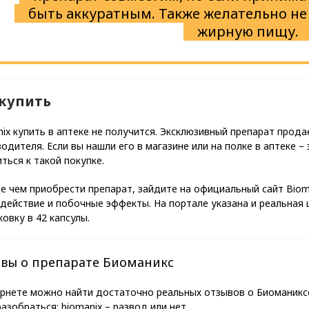
быть аккуратным. Также желательно н
жирную пищу.
 купить
ix купить в аптеке не получится. Эксклюзивный препарат прод
одителя. Если вы нашли его в магазине или на полке в аптеке 
ться к такой покупке.
 чем приобрести препарат, зайдите на официальный сайт Вioma
действие и побочные эффекты. На портале указана и реальная 
ковку в 42 капсулы.
вы о препарате Биоманикс
ернете можно найти достаточно реальных отзывов о Биоманикс
азобраться: biomanix – развод или нет.