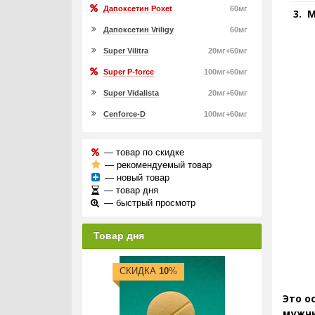
Дапоксетин Poxet
60мг
М
Дапоксетин Vriligy
60мг
Super Vilitra
20мг+60мг
Super P-force
100мг+60мг
Super Vidalista
20мг+60мг
Cenforce-D
100мг+60мг
— товар по скидке
— рекомендуемый товар
— новый товар
— товар дня
— быстрый просмотр
Товар дня
СКИДКА
10
%
Это о
мужчи