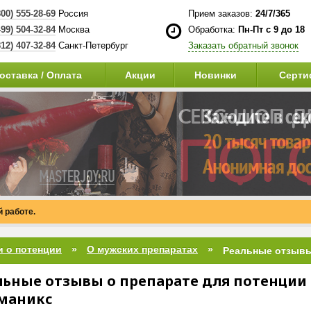
800) 555-28-69
Россия
Прием заказов:
24/7/365
499) 504-32-84
Москва
Обработка:
Пн-Пт с 9 до 18
812) 407-32-84
Санкт-Петербург
Заказать обратный звонок
оставка / Оплата
Акции
Новинки
Серти
 работе.
и о потенции
О мужских препаратах
льные отзывы о препарате для потенции
маникс