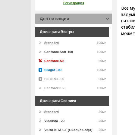
Регистрация
Все му
задумы
Для потенции
питани
стабил
Дженерики Виагры
может
Standard
100мг
Cenforce Soft-100
100мг
Cenforce-50
50мг
Silagra 100
100мг
HIFORCE-50
50мг
Cenforce-150
150мг
Дженерики Сиалиса
Standard
20мг
Vidalista - 20
20мг
VIDALISTA CT (Сиалис Софт)
20мг