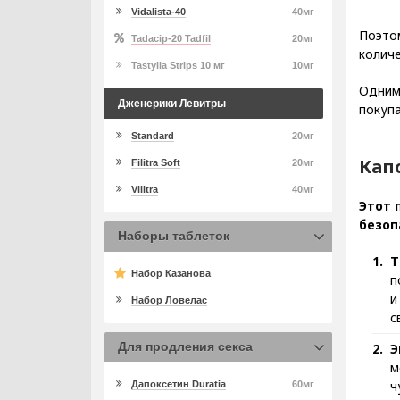
Vidalista-40
40мг
Поэто
Tadacip-20 Tadfil
20мг
количе
Tastylia Strips 10 мг
10мг
Одним 
Дженерики Левитры
покупа
Standard
20мг
Кап
Filitra Soft
20мг
Vilitra
40мг
Этот 
безоп
Наборы таблеток
Т
Набор Казанова
п
и
Набор Ловелас
с
Для продления секса
Э
м
ч
Дапоксетин Duratia
60мг