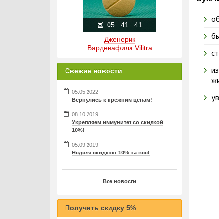
об
05
:
41
:
40
бы
Дженерик
Варденафила Vilitra
ст
из
Свежие новости
жи
05.05.2022
ув
Вернулись к прежним ценам!
08.10.2019
Укрепляем иммунитет со скидкой
10%!
05.09.2019
Неделя скидкок: 10% на все!
Все новости
Получить скидку 5%