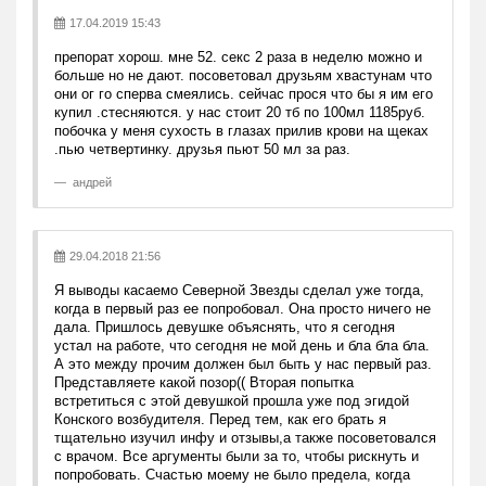
17.04.2019 15:43
препорат хорош. мне 52. секс 2 раза в неделю можно и
больше но не дают. посоветовал друзьям хвастунам что
они ог го сперва смеялись. сейчас прося что бы я им его
купил .стесняются. у нас стоит 20 тб по 100мл 1185руб.
побочка у меня сухость в глазах прилив крови на щеках
.пью четвертинку. друзья пьют 50 мл за раз.
андрей
29.04.2018 21:56
Я выводы касаемо Северной Звезды сделал уже тогда,
когда в первый раз ее попробовал. Она просто ничего не
дала. Пришлось девушке объяснять, что я сегодня
устал на работе, что сегодня не мой день и бла бла бла.
А это между прочим должен был быть у нас первый раз.
Представляете какой позор(( Вторая попытка
встретиться с этой девушкой прошла уже под эгидой
Конского возбудителя. Перед тем, как его брать я
тщательно изучил инфу и отзывы,а также посоветовался
с врачом. Все аргументы были за то, чтобы рискнуть и