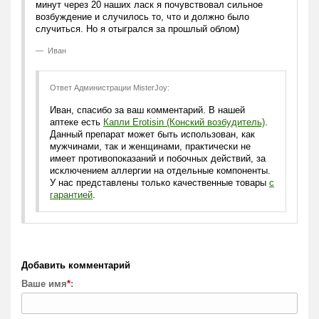
попробовать. Счастью моему не было предела, когда
минут через 20 наших ласк я почувствовал сильное
возбуждение и случилось то, что и должно было
случиться. Но я отыгрался за прошлый облом)
Иван
Ответ Администрации MisterJoy:
Иван, спасибо за ваш комментарий. В нашей
аптеке есть
Капли Erotisin (Конский возбудитель)
.
Данный препарат может быть использован, как
мужчинами, так и женщинами, практически не
имеет противопоказаний и побочных действий, за
исключением аллергии на отдельные компоненты.
У нас представлены только качественные товары
c
гарантией
.
Добавить комментарий
Ваше имя
*
: