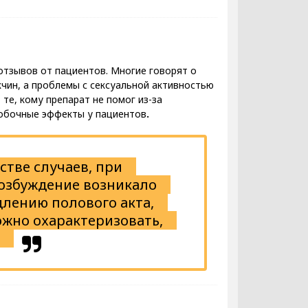
тзывов от пациентов. Многие говорят о
чин, а проблемы с сексуальной активностью
те, кому препарат не помог из-за
побочные эффекты у пациентов
.
стве случаев, при
озбуждение возникало
длению полового акта,
ожно охарактеризовать,