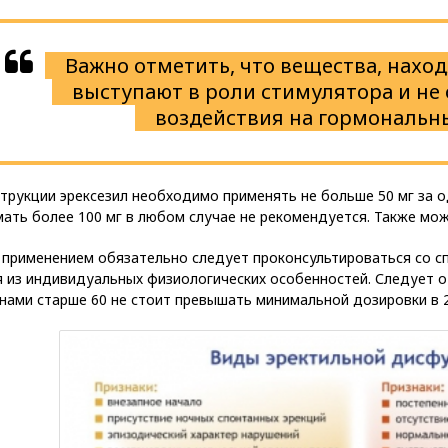
Важно отметить, что вещества, наход
выступают в роли стимулятора и не
воздействия на гормональн
трукции эрексезил необходимо применять не больше 50 мг за од
ать более 100 мг в любом случае не рекомендуется. Также мож
 применением обязательно следует проконсультироваться со сп
 из индивидуальных физиологических особенностей. Следует о
ами старше 60 не стоит превышать минимальной дозировки в 2