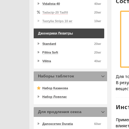
Сос
Vidalista-40
40мг
Tadacip-20 Tadfil
20мг
Tastylia Strips 10 мг
10мг
Дженерики Левитры
Standard
20мг
Filitra Soft
20мг
Vilitra
40мг
Наборы таблеток
Для т
В рез
вещес
Набор Казанова
Набор Ловелас
Инс
Для продления секса
Примен
Дапоксетин Duratia
60мг
влияе