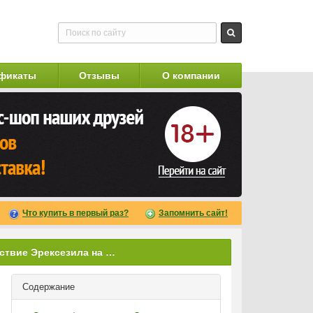
фикаты
Отзывы
О компании
Что купить в первый раз?
Запомнить сайт!
Инструкция и действие Эрексезила на мужскую потенцию
Содержание