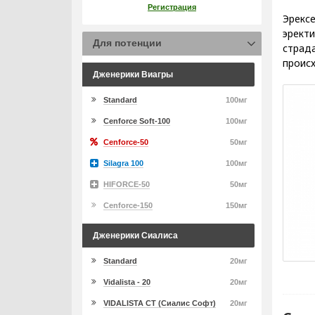
Регистрация
Эрексе
эректи
Для потенции
страда
происх
Дженерики Виагры
Standard
100мг
Cenforce Soft-100
100мг
Cenforce-50
50мг
Silagra 100
100мг
HIFORCE-50
50мг
Cenforce-150
150мг
Дженерики Сиалиса
Standard
20мг
Vidalista - 20
20мг
VIDALISTA CT (Сиалис Софт)
20мг