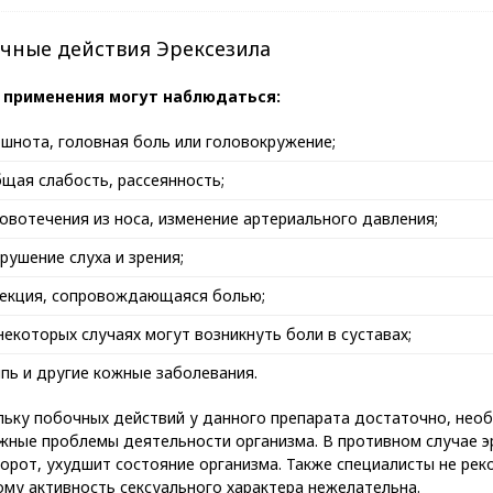
чные действия Эрексезила
 применения могут наблюдаться:
шнота, головная боль или головокружение;
щая слабость, рассеянность;
овотечения из носа, изменение артериального давления;
рушение слуха и зрения;
рекция, сопровождающаяся болью;
некоторых случаях могут возникнуть боли в суставах;
пь и другие кожные заболевания.
льку побочных действий у данного препарата достаточно, нео
жные проблемы деятельности организма. В противном случае э
борот, ухудшит состояние организма. Также специалисты не ре
ому активность сексуального характера нежелательна.