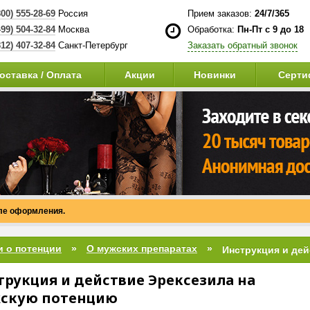
800) 555-28-69
Россия
Прием заказов:
24/7/365
499) 504-32-84
Москва
Обработка:
Пн-Пт с 9 до 18
812) 407-32-84
Санкт-Петербург
Заказать обратный звонок
оставка / Оплата
Акции
Новинки
Серти
сле оформления.
и о потенции
О мужских препаратах
трукция и действие Эрексезила на
скую потенцию