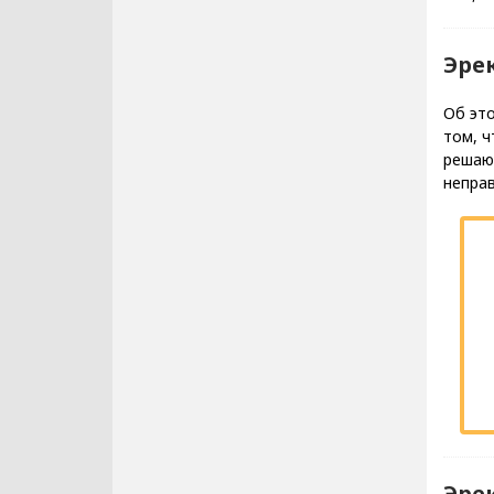
Эре
Об эт
том, ч
решают
непра
Эре