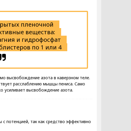
окрытых пленочной
ктивные вещества:
агния и гидрофосфат
блистеров по 1 или 4
мо высвобождение азота в каверзном теле.
ствует расслаблению мышцы пениса. Само
ко усиливает высвобождение азота.
 с потенцией, так как средство эффективно