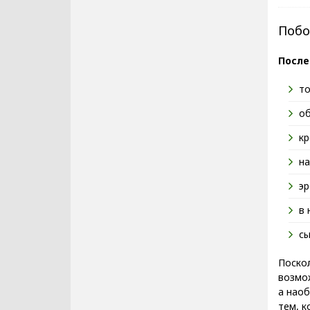
Побо
После
то
об
кр
на
э
в 
сы
Поско
возмо
а нао
тем, к