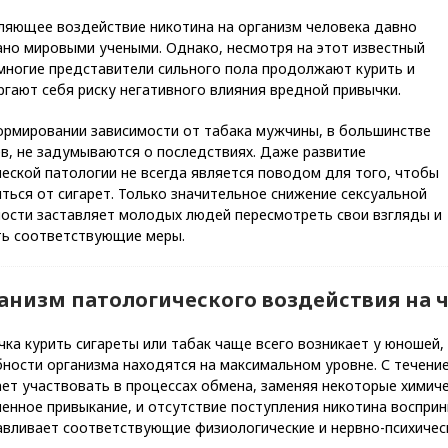
ляющее воздействие никотина на организм человека давно
ано мировыми учеными. Однако, несмотря на этот известный
 многие представители сильного пола продолжают курить и
гают себя риску негативного влияния вредной привычки.
ормировании зависимости от табака мужчины, в большинстве
в, не задумываются о последствиях. Даже развитие
еской патологии не всегда является поводом для того, чтобы
ться от сигарет. Только значительное снижение сексуальной
ности заставляет молодых людей пересмотреть свои взгляды и
ть соответствующие меры.
анизм патологического воздействия на 
ка курить сигареты или табак чаще всего возникает у юношей,
бности организма находятся на максимальном уровне. С течени
ет участвовать в процессах обмена, заменяя некоторые химиче
енное привыкание, и отсутствие поступления никотина воспри
авливает соответствующие физиологические и нервно-психическ