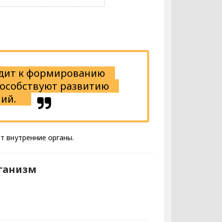
одит к формированию
пособствуют развитию
ний.
ют внутренние органы.
ганизм