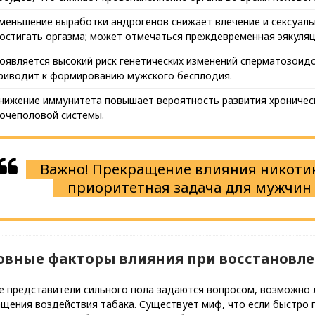
меньшение выработки андрогенов снижает влечение и сексуаль
остигать оргазма; может отмечаться преждевременная эякуляц
оявляется высокий риск генетических изменений сперматозоидо
риводит к формированию мужского бесплодия.
нижение иммунитета повышает вероятность развития хроничес
очеполовой системы.
Важно! Прекращение влияния никотин
приоритетная задача для мужчин 
овные факторы влияния при восстановл
е представители сильного пола задаются вопросом, возможно 
щения воздействия табака. Существует миф, что если быстро п