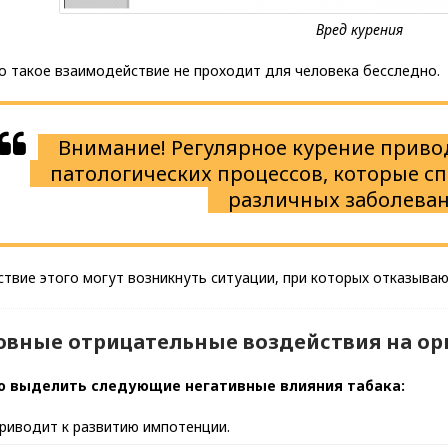
о такое взаимодействие не проходит для человека бесследно.
Внимание! Регулярное курение прив
патологических процессов, которые с
различных заболева
твие этого могут возникнуть ситуации, при которых отказыва
овные отрицательные воздействия на ор
 выделить следующие негативные влияния табака:
риводит к развитию импотенции.