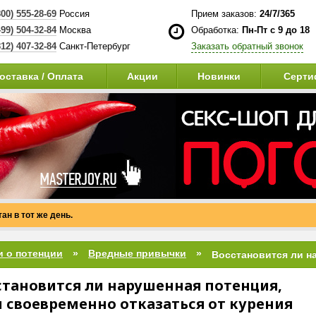
800) 555-28-69
Россия
Прием заказов:
24/7/365
499) 504-32-84
Москва
Обработка:
Пн-Пт с 9 до 18
812) 407-32-84
Санкт-Петербург
Заказать обратный звонок
оставка / Оплата
Акции
Новинки
Серти
ан в тот же день.
и о потенции
Вредные привычки
становится ли нарушенная потенция,
и своевременно отказаться от курения