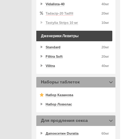
Vidalista-40
40мг
Tadacip-20 Tadfil
20мг
Tastylia Strips 10 мг
10мг
Дженерики Левитры
Standard
20мг
Filitra Soft
20мг
Vilitra
40мг
Наборы таблеток
Набор Казанова
Набор Ловелас
Для продления секса
Дапоксетин Duratia
60мг