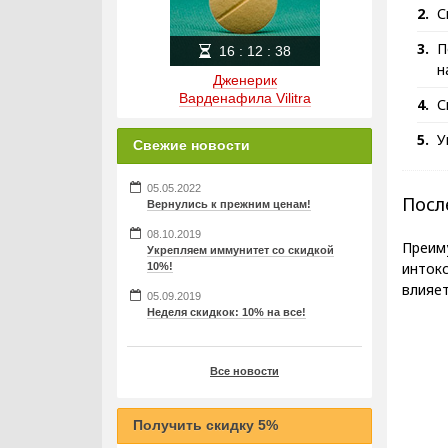
С
П
16
:
12
:
37
н
Дженерик
Варденафила Vilitra
С
У
Свежие новости
05.05.2022
Посл
Вернулись к прежним ценам!
08.10.2019
Преим
Укрепляем иммунитет со скидкой
интокс
10%!
влияет
05.09.2019
Неделя скидкок: 10% на все!
Все новости
Получить скидку 5%