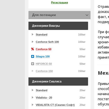
Регистрация
Отрав
доказ
Для потенции
факт,
подвер
Дженерики Виагры
При ф
Standard
100мг
случае
хронич
Cenforce Soft-100
100мг
избави
Cenforce-50
50мг
актив
приня
Silagra 100
100мг
HIFORCE-50
50мг
Мех
Cenforce-150
150мг
Дженерики Сиалиса
Привыч
спосо
Standard
20мг
начина
Vidalista - 20
20мг
постеп
обусл
VIDALISTA CT (Сиалис Софт)
20мг