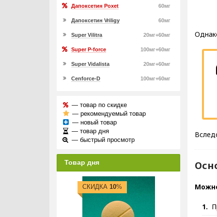
Дапоксетин Poxet
60мг
Дапоксетин Vriligy
60мг
Однак
Super Vilitra
20мг+60мг
Super P-force
100мг+60мг
Super Vidalista
20мг+60мг
Cenforce-D
100мг+60мг
— товар по скидке
— рекомендуемый товар
— новый товар
— товар дня
Вследс
— быстрый просмотр
Товар дня
Осн
Можно
СКИДКА
10
%
П