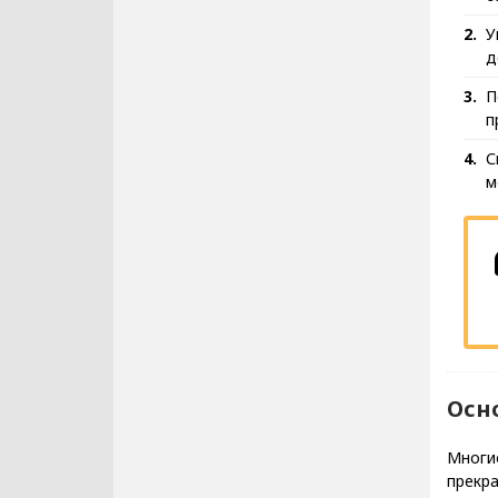
У
д
П
п
С
м
Осн
Многи
прекра