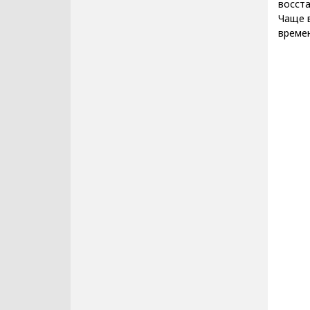
восста
Чаще 
време