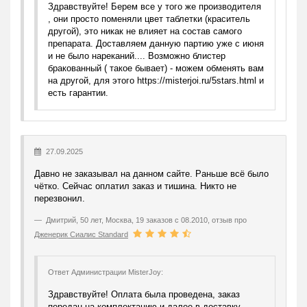
Здравствуйте! Берем все у того же производителя
, они просто поменяли цвет таблетки (краситель
другой), это никак не влияет на состав самого
препарата. Доставляем данную партию уже с июня
и не было нареканий.... Возможно блистер
бракованный ( такое бывает) - можем обменять вам
на другой, для этого https://misterjoi.ru/5stars.html и
есть гарантии.
27.09.2025
Давно не заказывал на данном сайте. Раньше всё было
чётко. Сейчас оплатил заказ и тишина. Никто не
перезвонил.
Дмитрий
,
50 лет, Москва, 19 заказов с 08.2010, отзыв про
Дженерик Сиалис Standard
Ответ Администрации MisterJoy:
Здравствуйте! Оплата была проведена, заказ
передан на комплектацию и далее в доставку .