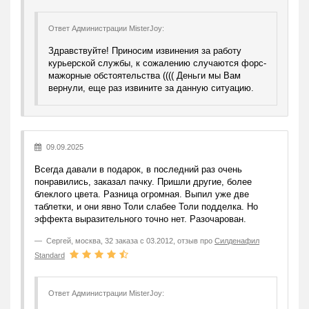
Ответ Администрации MisterJoy:
Здравствуйте! Приносим извинения за работу
курьерской службы, к сожалению случаются форс-
мажорные обстоятельства (((( Деньги мы Вам
вернули, еще раз извините за данную ситуацию.
09.09.2025
Всегда давали в подарок, в последний раз очень
понравились, заказал пачку. Пришли другие, более
блеклого цвета. Разница огромная. Выпил уже две
таблетки, и они явно Толи слабее Толи подделка. Но
эффекта выразительного точно нет. Разочарован.
Сергей
,
москва, 32 заказа с 03.2012, отзыв про
Силденафил
Standard
Ответ Администрации MisterJoy: