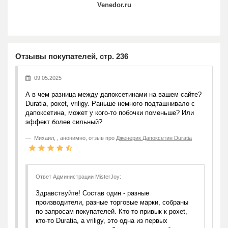
Venedor.ru
Отзывы покупателей, стр. 236
09.05.2025
А в чем разница между дапоксетинами на вашем сайте?
Duratia, poxet, vriligy. Раньше немного подташнивало с
дапоксетина, может у кого-то побочки поменьше? Или
эффект более сильный?
Михаил
,
, анонимно, отзыв про
Дженерик Дапоксетин Duratia
Ответ Администрации MisterJoy:
Здравствуйте! Состав один - разные
производители, разные торговые марки, собраны
по запросам покупателей. Кто-то привык к poxet,
кто-то Duratia, а vriligy, это одна из первых