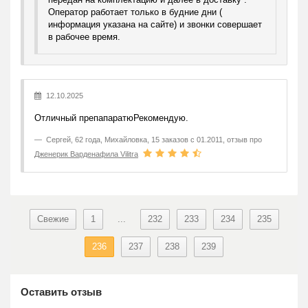
Оператор работает только в будние дни (
информация указана на сайте) и звонки совершает
в рабочее время.
12.10.2025
Отличный препапаратюРекомендую.
Сергей
,
62 года, Михайловка, 15 заказов с 01.2011, отзыв про
Дженерик Варденафила Vilitra
Свежие
1
...
232
233
234
235
236
237
238
239
Оставить отзыв