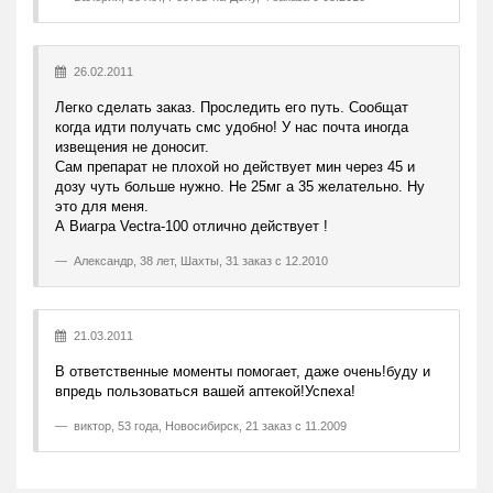
26.02.2011
Легко сделать заказ. Проследить его путь. Сообщат
когда идти получать смс удобно! У нас почта иногда
извещения не доносит.
Сам препарат не плохой но действует мин через 45 и
дозу чуть больше нужно. Не 25мг а 35 желательно. Ну
это для меня.
А Виагра Vectra-100 отлично действует !
Александр
,
38 лет, Шахты, 31 заказ с 12.2010
21.03.2011
В ответственные моменты помогает, даже очень!буду и
впредь пользоваться вашей аптекой!Успеха!
виктор
,
53 года, Новосибирск, 21 заказ с 11.2009