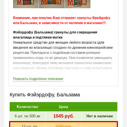
Внимание, при покупке Вам отправят гранулы Фрейдофу
или Бальзама, в зависимости от наличия в магазине!!!
Фэйэрдофу (Бальзама) гранулы для сокращения
влагалища и подтяжки матки
Уникальное средство для женщин любого возраста (для
введения во влагалище) создано по древним южнокорейским
рецептам. Препараты с подобным составом успешно
применялись когда-то во дворцах. Они позволяли уменьшить
влагалище, благодаря чему женщина приносила наивысшее
наслаждение своему половому партнеру и сама испытывала
невероятно мощный оргазм. Гранулы Фэйэрдофу и
Бальзама абсолютно идентичны между собой, и имеют
Показать
подробное описание
общего производителя.
Купить Фэйэрдофу, Бальзама
Показания к применению
Список показаний:
Количество
Цена
сексуальная холодность (фригидность, сниженное
1045
руб.
6 шт. по
500 мг
Нет в наличии
половое влечение);
растянутое влагалище (вследствие многочисленных
2088 руб.
12 шт. по