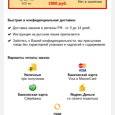
родов или врожденное);
Нет в наличии
1980
руб.
500 мг
непроизвольное выделение мочи;
эрозия шейки матки;
воспалительные процессы во влагалище;
Быстрая и конфиденциальная доставка:
вульвит;
Доставка заказов в регионы РФ - от 3 до 14 дней.
выделения из половых путей;
Инструкция на русском языке прилагается.
неприятный запах из вагины;
Заботясь о Вашей конфиденциальности, мы присылаем
выкидыши в анамнезе;
товар без характерной упаковки и надписей о содержимом.
разнообразные патологии женской половой системы;
сидячий образ жизни;
Варианты оплаты заказа:
сниженный метаболизм;
гормональный дисбаланс;
сухость влагалища:
Наличные
Банковская карта
снижение чувствительности половых органов.
при получении
Visa и MasterCard
В настоящее время многочисленные медицинские
исследования, которые были проведены в условиях клиники
Банковская карта
Яндекс.Деньги
научно-исследовательским центром здравоохранения
Сбербанка
со своего кошелька
Южной Кореи подтвердили высокий эффект активных
ингредиентов препарата. Как показали исследования, вагина
способна уменьшиться практически в три раза. Такого
результата можно достичь уже через полминуты после
QIWI