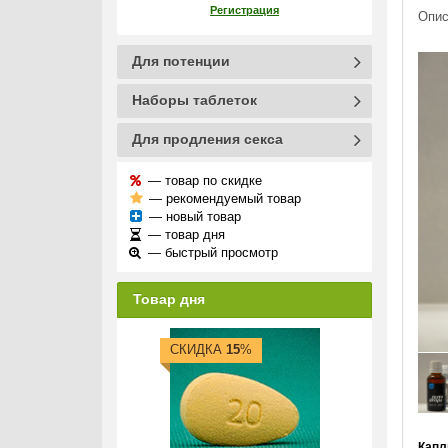
Регистрация
Опис
Для потенции
Наборы таблеток
Для продления секса
— товар по скидке
— рекомендуемый товар
— новый товар
— товар дня
— быстрый просмотр
Товар дня
СКИДКА
15
%
Капл