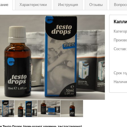
ание
Характеристики
Инструкция
Отзывы
Вопрос
Капли
Категор
Произв
Состав:
Срок го
Наличи
и Testo Drops (повышают уровень тестостерона)