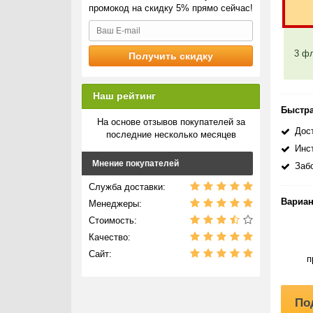
В
промокод на скидку 5% прямо сейчас!
L
К
3 ф
И
L
Р
Наш рейтинг
С
Быстра
На основе отзывов покупателей за
Все 
Дост
последние несколько месяцев
имму
Инс
и ст
Мнение покупателей
Заб
Важн
Служба доставки:
Мист
побо
Вариан
Менеджеры:
Стоимость:
Спос
Качество:
Мужч
Сайт:
п
П
С
По
П