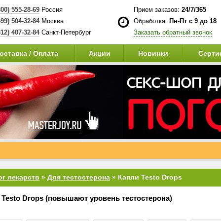
800) 555-28-69
Россия
Прием заказов:
24/7/365
499) 504-32-84
Москва
Обработка:
Пн-Пт с 9 до 18
812) 407-32-84
Санкт-Петербург
Заказать обратный звонок
оставка / Оплата
Акции
Новинки
Серти
ог лекарств
»
Для тестостерона
» Капли Testo Drops
 Testo Drops (повышают уровень тестостерона)