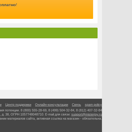
сплатно
!
яцев). Регулярное применение капель позволит
 спиртными напитками.
и
Центр поддержки
Онлайн-консультации
Связь
spam policy
ния потенции.
8 (800) 555-28-69
,
8 (499) 504-32-84
,
8 (812) 407-32-84
, д. 38, ОГРН 1057748048710. E-mail для связи:
support@misterjoy.ru
ужчин. Это средство имеет специальный
нии материалов сайта, активная ссылка на магазин - обязательна.
оказало свою высокую эффективность. Натуральный
уальные ощущения и укрепить организм в целом.