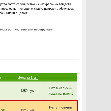
ство состоит полностью из натуральных веществ.
 продлевают потенцию, стабилизируют работу всех
са и жизни в целом!
талостью и умственными перегрузками.
ы
Цена за 1 шт
нь гормона тестостерона, а также благоприятно
йского БАДа заметно уже через несколько дней
Нет в наличии
1350 руб.
Когда появится?
Нет в наличии
арок
1320 руб.