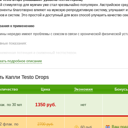
й стимулятор для мужчин уже стал чрезвычайно популярен. Австрийское сред
оненты благотворно влияют на мужскую репродуктивную систему, улучшают и
нов и систем. Это простой и доступный для всех способ улучшить качество сек
зания к применению
ины нередко имеют проблемы с сексом в связи с хронической физической ус
вные показания:
ниженная потенция и сниженный тестостерон.
мпотенция.
зать
подробное описание
реждевременная эякуляция.
роническая усталость и перенапряжение.
ть Капли Testo Drops
цип действия
оличество
Цена
Экономия
Бонус
вные компоненты повышают и продлевают мужскую потенцию, повышают урове
ываются на общем самочувствии и настроении. Действие натурального австри
е регулярного приема.
1350
руб.
лак. по
30 мл
нет
ав
и включает полностью безопасные природные вещества:
2 флак. по
2700 руб.
Ваш под
60 руб.