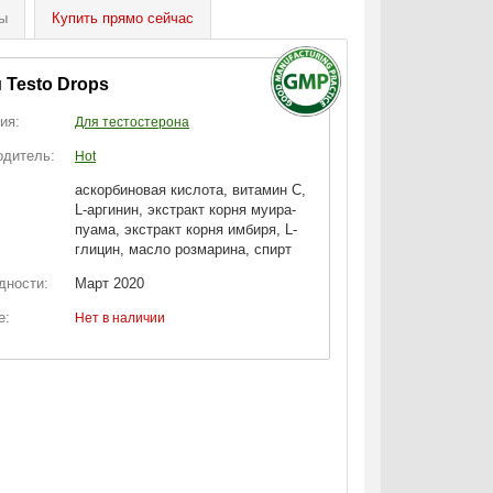
ы
Купить
прямо сейчас
 Testo Drops
ия:
Для тестостерона
одитель:
Hot
аскорбиновая кислота, витамин С,
L-аргинин, экстракт корня муира-
пуама, экстракт корня имбиря, L-
глицин, масло розмарина, спирт
дности:
Март 2020
е:
Нет в наличии