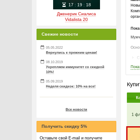
17
:
19
:
17
Новы
Комп
Дженерик Сиалиса
орга
Vidalista 20
Пока
Свежие новости
Мужч
Осно
05.05.2022
Вернулись к прежним ценам!
С
08.10.2019
И
Пока
Укрепляем иммунитет со скидкой
10%!
П
Х
05.09.2019
Купи
Неделя скидкок: 10% на все!
Прин
К
Акти
сказ
Все новости
посл
1 ф
Сост
Получить скидку 5%
Капл
Оставьте свой E-mail и получите