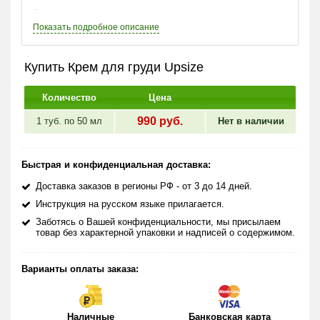
Состав крема
Эффективный чудо-крем Upsize способствует
Показать
подробное описание
моделированию груди без приема гормональных препаратов,
хирургических вмешательств и прочих методов, пагубных для
здоровья. Всего за месяц применения данного средства ваши
Купить Крем для груди Upsize
формы кардинально преобразятся.
Количество
Цена
Крем имеет следующий уникальный в своем роде состав:
990
руб.
1 туб. по
50 мл
Нет в наличии
Деоксимироэстрол – предотвращает обвисание,
способствует росту груди, возвращению красивой,
подтянутой формы.
Быстрая и конфиденциальная доставка:
Эфирное масло розы – избавляет от растяжек, делает
кожу гладкой, омолаживает.
Доставка заказов в регионы РФ - от 3 до 14 дней.
Экстракт корня Пуэрария Мирифика – восстанавливает и
Инструкция на русском языке прилагается.
омолаживает кожу, защищает от пагубных внешних
Заботясь о Вашей конфиденциальности, мы присылаем
факторов и стимулирует выработку гормонов.
товар без характерной упаковки и надписей о содержимом.
Принцип действия
Крем Upsize – настоящая находка для женщин, которые
Варианты оплаты заказа:
мечтают иметь привлекательную грудь, предотвратить ее
обвисание и восстановить форму. Данное средство действует
комплексно: приподнимает бюст, увлажняет кожу и
способствует росту молочных желез. Всего за 4 недели
Наличные
Банковская карта