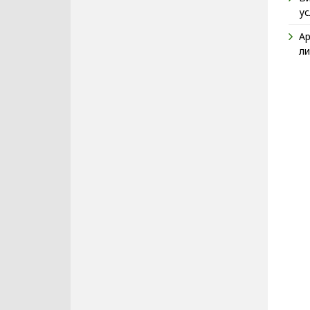
ус
Ар
ли