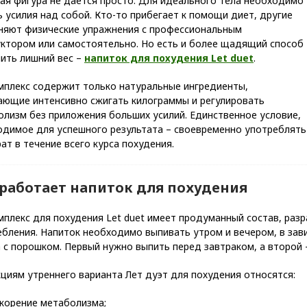
ая фигура не дается просто. Для идеального тела необходимо
 усилия над собой. Кто-то прибегает к помощи диет, другие
няют физические упражнения с профессиональным
уктором или самостоятельно. Но есть и более щадящий способ
нить лишний вес –
напиток для похудения Let duet
.
мплекс содержит только натуральные ингредиенты,
ающие интенсивно сжигать килограммы и регулировать
олизм без приложения больших усилий. Единственное условие,
одимое для успешного результата – своевременно употреблять
ат в течение всего курса похудения.
 работает напиток для похудения
плекс для похудения Let duet имеет продуманный состав, разр
бления. Напиток необходимо выпивать утром и вечером, в зави
 с порошком. Первый нужно выпить перед завтраком, а второй 
циям утреннего варианта Лет дуэт для похудения относятся:
корение метаболизма;