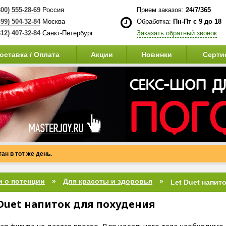
800) 555-28-69
Россия
Прием заказов:
24/7/365
499) 504-32-84
Москва
Обработка:
Пн-Пт с 9 до 18
812) 407-32-84
Санкт-Петербург
Заказать обратный звонок
оставка / Оплата
Акции
Новинки
Серти
ан в тот же день.
и о потенции
Для красоты и здоровья
Let Duet напит
 Duet напиток для похудения