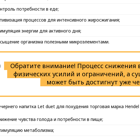
нтроль потребности в еде;
тивизация процессов для интенсивного жиросжигания;
имуляция энергии для активного дня;
сыщение организма полезными микроэлементами.
Обратите внимание! Процесс снижения в
физических усилий и ограничений, а с
может быть достигнут уже че
чернего напитка Let duet для похудения торговая марка Hend
нижение чувства голода и потребности в пище;
тимуляцию метаболизма;