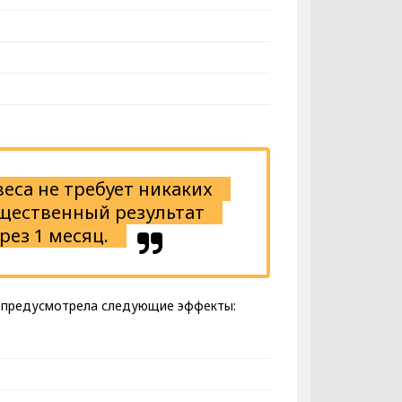
еса не требует никаких
ущественный результат
рез 1 месяц.
el предусмотрела следующие эффекты: