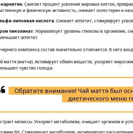
-карнитин
. Сжигает процент усвоения жировых клеток, превращ
мственную и физическую активность, снижает холестерин и на
льфа-липоевая кислота
. Снижает аппетит, стимулирует усво
ром пиколинат
. Нормализует уровень глюкозы в организме, с
меньшает аппетит.
чернего комплекса состав значительно отличается. В него вход
й маття (матча). Активирует обмен веществ, ускоряет жиросжиг
еньшает чувство голода;
Обратите внимание! Чай маття был о
диетического меню г
стракт мелиссы. Ускоряет метаболизм, очищает организм и усп
тамин B6. Стимулирует метаболизм, активизирует расщепление