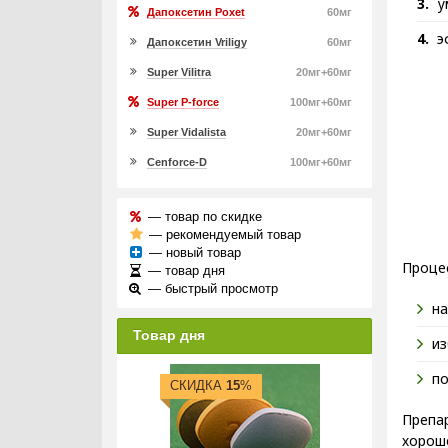
у
Дапоксетин Poxet
60мг
э
Дапоксетин Vriligy
60мг
Super Vilitra
20мг+60мг
Super P-force
100мг+60мг
Super Vidalista
20мг+60мг
Cenforce-D
100мг+60мг
— товар по скидке
— рекомендуемый товар
— новый товар
Процес
— товар дня
— быстрый просмотр
на
Товар дня
из
по
СКИДКА
15
%
Препар
хорош