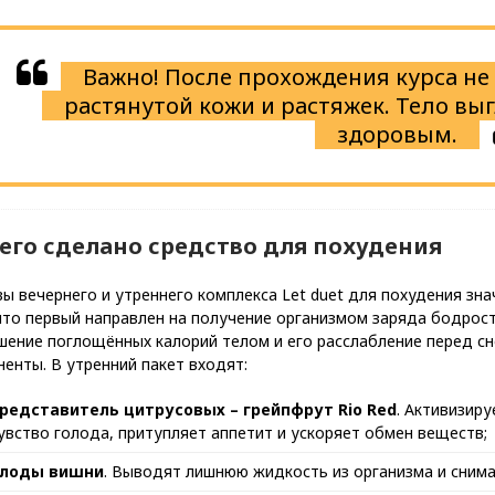
Важно! После прохождения курса не
растянутой кожи и растяжек. Тело в
здоровым.
чего сделано средство для похудения
ы вечернего и утреннего комплекса Let duet для похудения зна
что первый направлен на получение организмом заряда бодрост
шение поглощённых калорий телом и его расслабление перед с
енты. В утренний пакет входят:
редставитель цитрусовых – грейпфрут Rio Red
. Активизир
увство голода, притупляет аппетит и ускоряет обмен веществ;
лоды вишни
. Выводят лишнюю жидкость из организма и снима