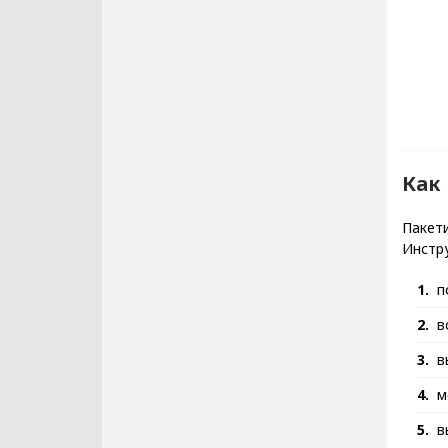
Как
Пакет
Инстру
п
в
в
м
в