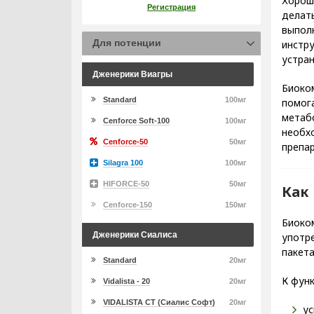
Хорош
Регистрация
делать
выпол
Для потенции
инстр
устра
Дженерики Виагры
Биоко
Standard
100мг
помог
метаб
Cenforce Soft-100
100мг
необх
Cenforce-50
50мг
препар
Silagra 100
100мг
HIFORCE-50
50мг
Как
Cenforce-150
150мг
Биоком
Дженерики Сиалиса
употре
пакета
Standard
20мг
К функ
Vidalista - 20
20мг
VIDALISTA CT (Сиалис Софт)
20мг
ус