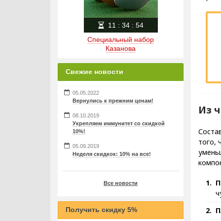
11
:
34
:
53
Специальный набор
Казанова
Свежие новости
05.05.2022
Вернулись к прежним ценам!
Из 
08.10.2019
Укрепляем иммунитет со скидкой
Состав
10%!
того, 
05.09.2019
умень
Неделя скидкок: 10% на все!
компон
П
Все новости
ч
Получить скидку 5%
П