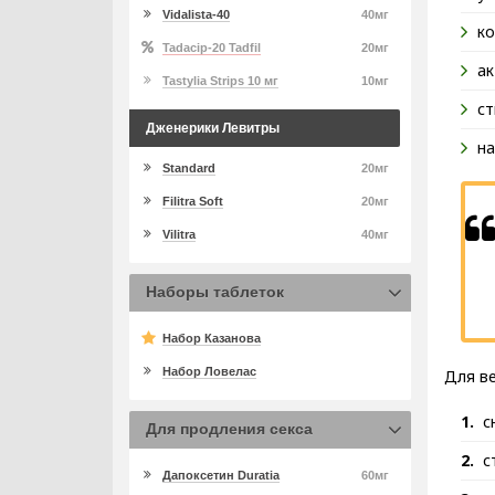
Vidalista-40
40мг
ко
Tadacip-20 Tadfil
20мг
ак
Tastylia Strips 10 мг
10мг
ст
Дженерики Левитры
на
Standard
20мг
Filitra Soft
20мг
Vilitra
40мг
Наборы таблеток
Набор Казанова
Набор Ловелас
Для ве
с
Для продления секса
с
Дапоксетин Duratia
60мг