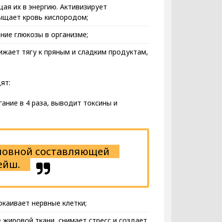
ая их в энергию. Активизирует
сыщает кровь кислородом;
ение глюкозы в организме;
нижает тягу к пряным и сладким продуктам,
ят:
ание в 4 раза, выводит токсины и
сновной составляющей
ейш.
окаивает нервные клетки;
 жировой ткани, снимает стресс и создает