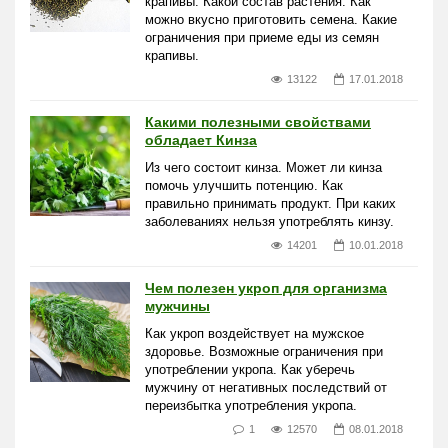
крапивы. Какой состав растения. Как
можно вкусно приготовить семена. Какие
ограничения при приеме еды из семян
крапивы.
13122
17.01.2018
Какими полезными свойствами
обладает Кинза
Из чего состоит кинза. Может ли кинза
помочь улучшить потенцию. Как
правильно принимать продукт. При каких
заболеваниях нельзя употреблять кинзу.
14201
10.01.2018
Чем полезен укроп для организма
мужчины
Как укроп воздействует на мужское
здоровье. Возможные ограничения при
употреблении укропа. Как уберечь
мужчину от негативных последствий от
переизбытка употребления укропа.
1
12570
08.01.2018