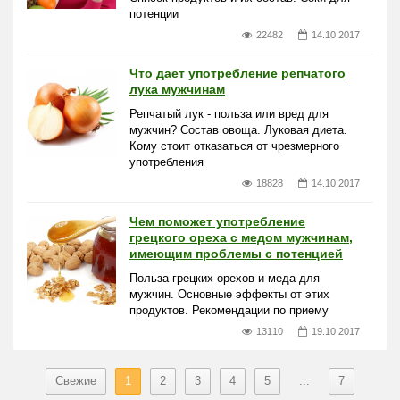
потенции
22482
14.10.2017
Что дает употребление репчатого
лука мужчинам
Репчатый лук - польза или вред для
мужчин? Состав овоща. Луковая диета.
Кому стоит отказаться от чрезмерного
употребления
18828
14.10.2017
Чем поможет употребление
грецкого ореха с медом мужчинам,
имеющим проблемы с потенцией
Польза грецких орехов и меда для
мужчин. Основные эффекты от этих
продуктов. Рекомендации по приему
13110
19.10.2017
Свежие
1
2
3
4
5
...
7