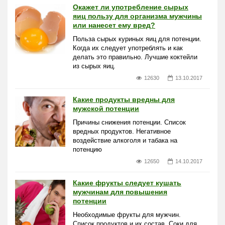
Окажет ли употребление сырых
яиц пользу для организма мужчины
или нанесет ему вред?
Польза сырых куриных яиц для потенции.
Когда их следует употреблять и как
делать это правильно. Лучшие коктейли
из сырых яиц.
12630
13.10.2017
Какие продукты вредны для
мужской потенции
Причины снижения потенции. Список
вредных продуктов. Негативное
воздействие алкоголя и табака на
потенцию
12650
14.10.2017
Какие фрукты следует кушать
мужчинам для повышения
потенции
Необходимые фрукты для мужчин.
Список продуктов и их состав. Соки для