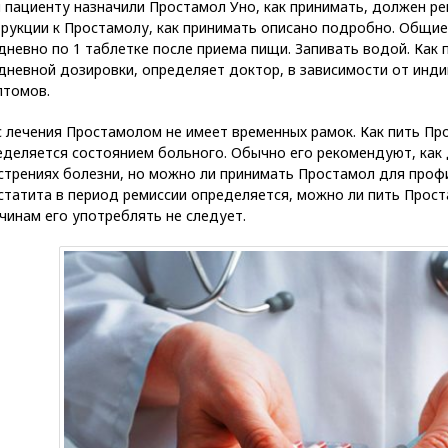
и пациенту назначили Простамол Уно, как принимать, должен ре
трукции к Простамолу, как принимать описано подробно. Общие
дневно по 1 таблетке после приема пищи. Запивать водой. Как
дневной дозировки, определяет доктор, в зависимости от инд
птомов.
с лечения Простамолом не имеет временных рамок. Как пить Про
еделяется состоянием больного. Обычно его рекомендуют, как
стрениях болезни, но можно ли принимать Простамол для проф
статита в период ремиссии определяется, можно ли пить Прос
чинам его употреблять не следует.