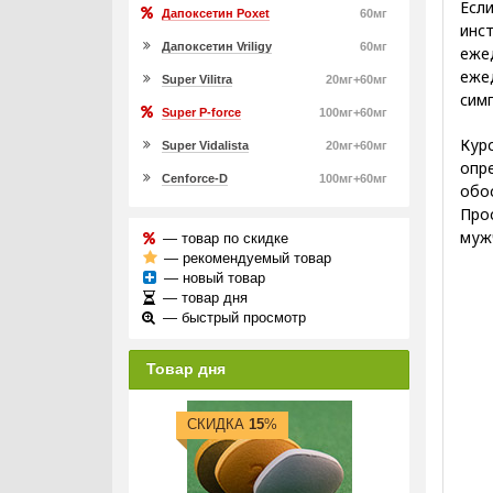
Есл
Дапоксетин Poxet
60мг
инс
Дапоксетин Vriligy
60мг
еже
еже
Super Vilitra
20мг+60мг
сим
Super P-force
100мг+60мг
Кур
Super Vidalista
20мг+60мг
опр
Cenforce-D
100мг+60мг
обо
Про
муж
— товар по скидке
— рекомендуемый товар
— новый товар
— товар дня
— быстрый просмотр
Товар дня
СКИДКА
15
%