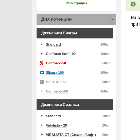
Регистрация
На 
Для потенции
при
Дженерики Виагры
Standard
100мг
Cenforce Soft-100
100мг
Cenforce-50
50мг
Silagra 100
100мг
HIFORCE-50
50мг
Cenforce-150
150мг
Дженерики Сиалиса
Standard
20мг
Vidalista - 20
20мг
VIDALISTA CT (Сиалис Софт)
20мг