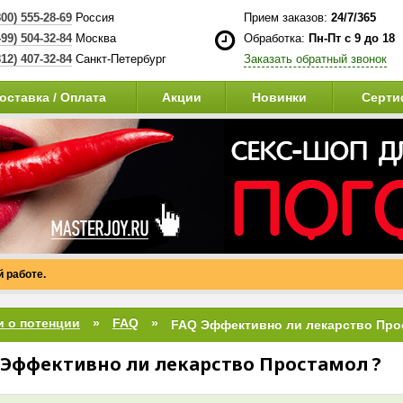
800) 555-28-69
Россия
Прием заказов:
24/7/365
499) 504-32-84
Москва
Обработка:
Пн-Пт с 9 до 18
812) 407-32-84
Санкт-Петербург
Заказать обратный звонок
оставка / Оплата
Акции
Новинки
Серти
 работе.
и о потенции
FAQ
 Эффективно ли лекарство Простамол ?