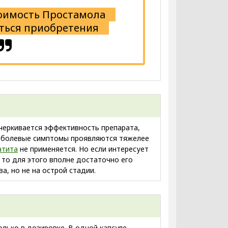
тоимость Простамола
аться приобретения
черкивается эффективность препарата,
о болевые симптомы проявляются тяжелее
атита
не применяется. Но если интересует
 то для этого вполне достаточно его
а, но не на острой стадии.
олько в дозировке. В одной капсуле