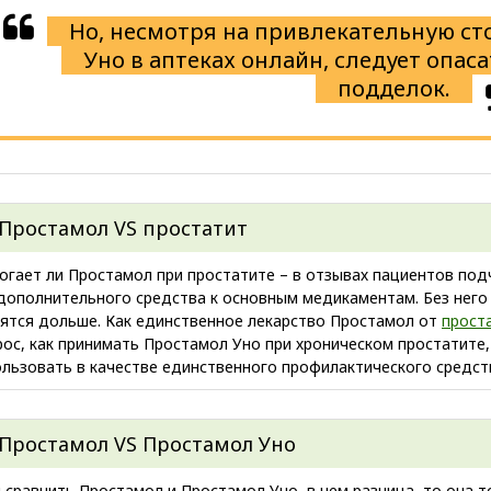
Но, несмотря на привлекательную с
Уно в аптеках онлайн, следует опас
подделок.
Простамол VS простатит
огает ли Простамол при простатите – в отзывах пациентов под
 дополнительного средства к основным медикаментам. Без нег
лятся дольше. Как единственное лекарство Простамол от
прост
рос, как принимать Простамол Уно при хроническом простатите,
льзовать в качестве единственного профилактического средств
Простамол VS Простамол Уно
 сравнить Простамол и Простамол Уно, в чем разница, то она т