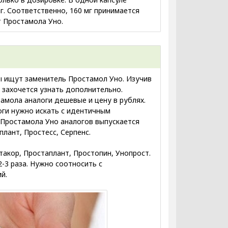
г. Соответственно, 160 мг принимается
т Простамола Уно.
ы ищут заменитель Простамол Уно. Изучив
 захочется узнать дополнительно.
тамола аналоги дешевые и цену в рублях.
оги нужно искать с идентичным
Простамола Уно аналогов выпускается
лант, Простесс, Серпенс.
такор, Простаплант, Простопин, Унопрост.
-3 раза. Нужно соотносить с
й.