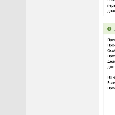
пер
два
Пре
Про
Особ
Про
дей
дост
Но 
Если
Про