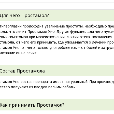
Для чего Простамол?
 гиперплазии происходит увеличение простаты, необходимо п
холи, что лечит Простамол Уно. Другая функция, для чего нуже
евых симптомов при мочеиспускании, снятии отека, воспаления
тамола, от чего его принимать, где упоминается о лечении про
тамол Уно, от чего только употребляется, – от болей и затру
левание он не лечит.
Состав Простамола
стамол Уно состав препарата имеет натуральный. При произв
ество получают из плодов пальмы сабаль.
Как принимать Простамол?