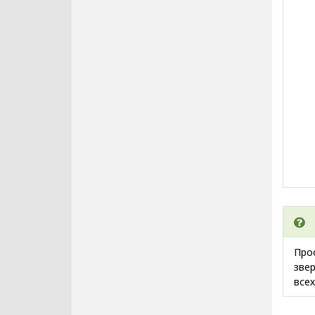
Про
зве
все