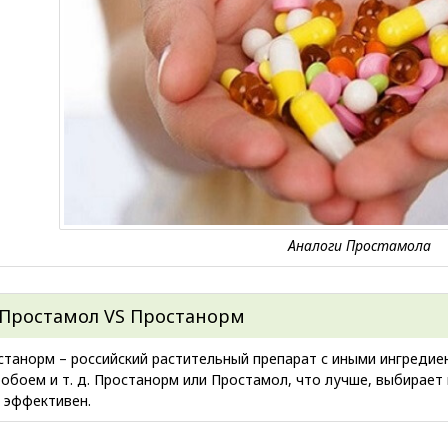
Простамол VS Простанорм
станорм – российский растительный препарат с иными ингредие
робоем и т. д. Простанорм или Простамол, что лучше, выбирает
х эффективен.