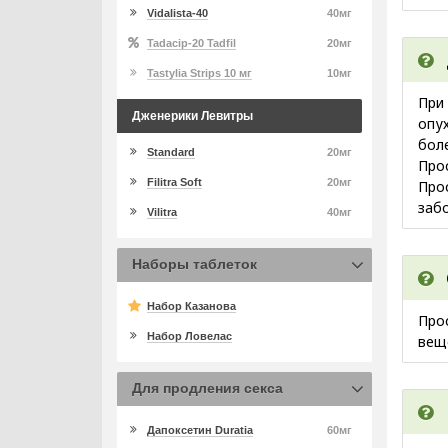
Vidalista-40
40мг
Tadacip-20 Tadfil
20мг
Tastylia Strips 10 мг
10мг
При
Дженерики Левитры
опу
бол
Standard
20мг
Прос
Filitra Soft
20мг
Прос
забо
Vilitra
40мг
Наборы таблеток
Набор Казанова
Про
Набор Ловелас
вещ
Для продления секса
Дапоксетин Duratia
60мг