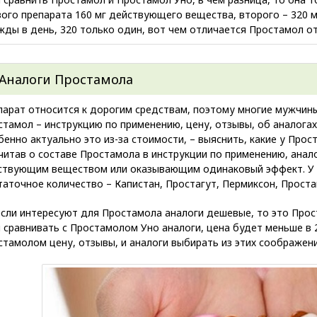
вого препарата 160 мг действующего вещества, второго – 320 м
жды в день, 320 только один, вот чем отличается Простамол о
Аналоги Простамола
парат относится к дорогим средствам, поэтому многие мужчин
стамол – инструкцию по применению, цену, отзывы, об аналогах
енно актуально это из-за стоимости, – выяснить, какие у Прос
читав о составе Простамола в инструкции по применению, анал
ствующим веществом или оказывающим одинаковый эффект. У 
аточное количество – Капистан, Простагут, Пермиксон, Простап
если интересуют для Простамола аналоги дешевые, то это Прос
 сравнивать с Простамолом Уно аналоги, цена будет меньше в 2
стамолом цену, отзывы, и аналоги выбирать из этих соображени