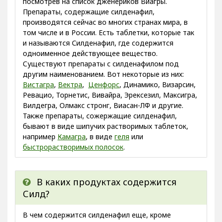
посмотрев на список дженериков Виагры.
Препараты, содержащие силденафил,
производятся сейчас во многих странах мира, в
том числе и в России. Есть таблетки, которые так
и называются Силденафил, где содержится
одноименное действующее вещество.
Существуют препараты с силденафилом под
другим наименованием. Вот некоторые из них:
Вистагра
,
Вектра
,
Ценфорс
, Динамико, Визарсин,
Ревацио, Торнетис, Вивайра, Эрексезил, Максигра,
Вилдегра, Олмакс стронг, Виасан-ЛФ и другие.
Также препараты, сожержащие силденафил,
бывают в виде шипучих растворимых таблеток,
например
Камагра
, в виде
геля
или
быстрорастворимых полосок
.
В каких продуктах содержится
Силд?
В чем содержится силденафил еще, кроме