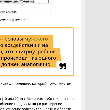
 — основы
мужского
о воздействии и на
о, что внутриутробное
 происходит из одного
т должен аналогично.
лиса» для женщин, который помог многим
10 или 20 мг). Механизм действия основан
лабление гладких мышц и расширение
ает усиление чувствительности в области