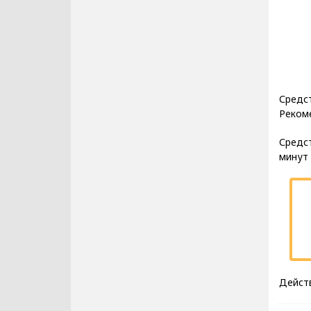
Средст
Рекоме
Средст
минут 
Действ