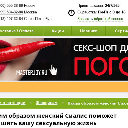
800) 555-28-69
Россия
Прием заказов:
24/7/365
499) 504-32-84
Москва
Обработка:
Пн-Пт с 9 до 18
812) 407-32-84
Санкт-Петербург
Заказать обратный звонок
оставка / Оплата
Акции
Новинки
Серти
и о потенции
Женщинам
им образом женский Сиалис поможет
чшить вашу сексуальную жизнь