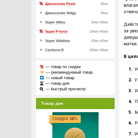
Дапоксетин Poxet
60мг
влагал
отвеч
Дапоксетин Vriligy
60мг
Super Vilitra
20мг+60мг
Действ
за уве
Super P-force
100мг+60мг
девуше
Super Vidalista
20мг+60мг
матки
Cenforce-D
100мг+60мг
В цел
— товар по скидке
У
— рекомендуемый товар
— новый товар
У
— товар дня
— быстрый просмотр
У
П
Товар дня
Б
СКИДКА
10
%
Р
У