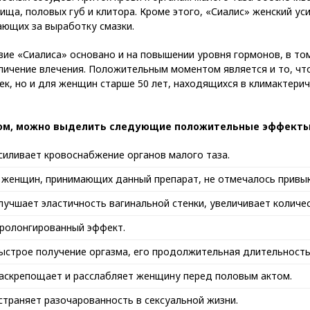
ища, половых губ и клитора. Кроме этого, «Сиалис» женский у
ающих за выработку смазки.
ие «Сиалиса» основано и на повышении уровня гормонов, в том
личение влечения. Положительным моментом является и то, чт
к, но и для женщин старше 50 лет, находящихся в климактери
.
ом, можно выделить следующие положительные эффекты
силивает кровоснабжение органов малого таза.
 женщин, принимающих данный препарат, не отмечалось привык
лучшает эластичность вагинальной стенки, увеличивает количе
ролонгированный эффект.
ыстрое получение оргазма, его продолжительная длительность
аскрепощает и расслабляет женщину перед половым актом.
страняет разочарованность в сексуальной жизни.