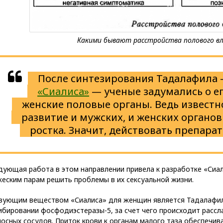
После синтезирования Тадалафила
«Сиалиса»
— ученые задумались о ег
женские половые органы. Ведь известн
развитие и мужских, и женских органов
ростка. Значит, действовать препара
дующая работа в этом направлении привела к разработке «Сиа
еским парам решить проблемы в их сексуальной жизни.
вующим веществом «Сиалиса» для женщин является Тадалафил (
ибировании фосфодиэстеразы-5, за счет чего происходит расс
осных сосудов. Приток крови к органам малого таза обеспечив