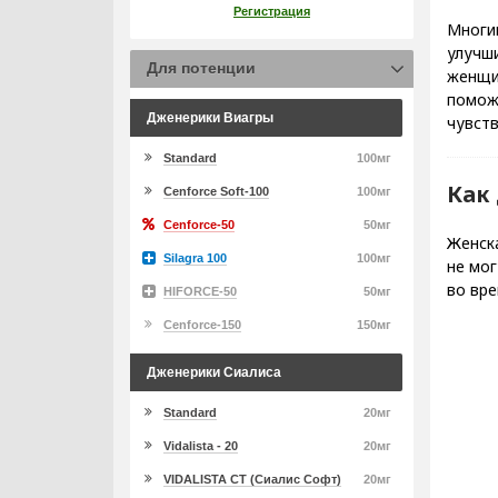
Регистрация
Многи
улучши
Для потенции
женщи
поможе
Дженерики Виагры
чувств
Standard
100мг
Как
Cenforce Soft-100
100мг
Cenforce-50
50мг
Женска
Silagra 100
100мг
не мог
во вре
HIFORCE-50
50мг
Cenforce-150
150мг
Дженерики Сиалиса
Standard
20мг
Vidalista - 20
20мг
VIDALISTA CT (Сиалис Софт)
20мг