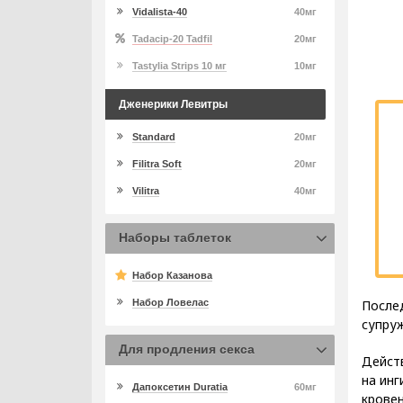
Vidalista-40
40мг
Tadacip-20 Tadfil
20мг
Tastylia Strips 10 мг
10мг
Дженерики Левитры
Standard
20мг
Filitra Soft
20мг
Vilitra
40мг
Наборы таблеток
Набор Казанова
После
Набор Ловелас
супруж
Для продления секса
Дейст
на инг
Дапоксетин Duratia
60мг
кровен