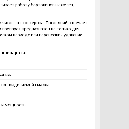
силивает работу бартолиновых желез,
 числе, тестостерона. Последний отвечает
о препарат предназначен не только для
ческом периоде или перенесших удаление
 препарата:
ания.
ство выделяемой смазки.
 и мощность.