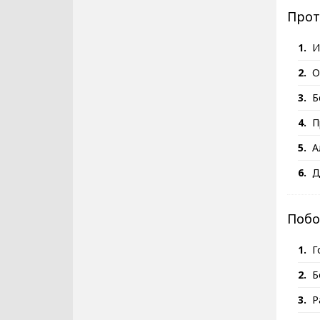
Прот
И
О
Б
П
А
Д
Побо
Г
Б
Р