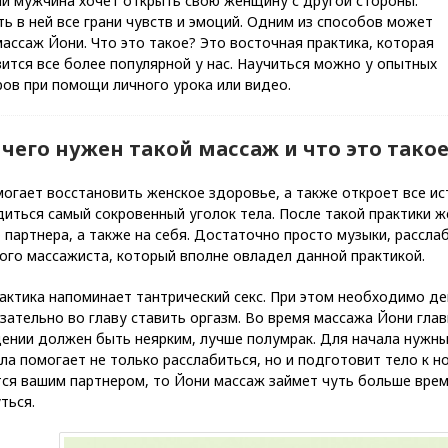
й мужчина хочет открыть свою женщину с другой стороны.
ь в ней все грани чувств и эмоций. Одним из способов может
ассаж Йони. Что это такое? Это восточная практика, которая
ится все более популярной у нас. Научиться можно у опытных
ов при помощи личного урока или видео.
 чего нужен такой массаж и что это тако
огает восстановить женское здоровье, а также откроет все ис
иться самый сокровенный уголок тела. После такой практики 
 партнера, а также на себя. Достаточно просто музыки, рассл
ого массажиста, который вполне овладел данной практикой.
актика напоминает тантрический секс. При этом необходимо де
зательно во главу ставить оргазм. Во время массажа Йони главн
нии должен быть неярким, лучше полумрак. Для начала нужны 
ла помогает не только расслабиться, но и подготовит тело к 
тся вашим партнером, то Йони массаж займет чуть больше врем
ться.