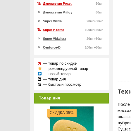
Дапоксетин Poxet
60мг
Дапоксетин Vriligy
60мг
Super Vilitra
20мг+60мг
Super P-force
100мг+60мг
Super Vidalista
20мг+60мг
Cenforce-D
100мг+60мг
— товар по скидке
— рекомендуемый товар
— новый товар
— товар дня
— быстрый просмотр
Тех
Товар дня
После
массаж
СКИДКА
15
%
оказы
лубрик
Сущес