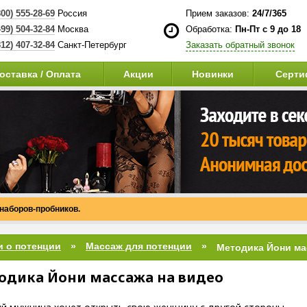
800) 555-28-69
Россия
Прием заказов:
24/7/365
499) 504-32-84
Москва
Обработка:
Пн-Пт с 9 до 18
812) 407-32-84
Санкт-Петербург
Заказать обратный звонок
оставка / Оплата
Акции
Новинки
Серти
 наборов-пробников.
и о потенции
Массаж для потенции
Методика Йони ма
одика Йони массажа на видео