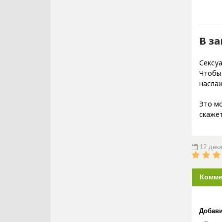
В з
Сексуа
Чтобы
насла
Это мо
скажет
12 дек
Комме
Добави