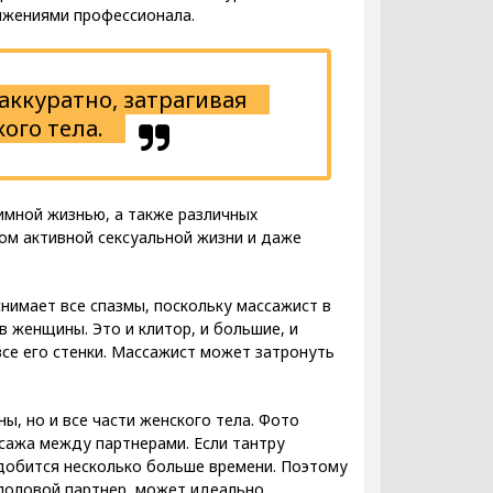
вижениями профессионала.
аккуратно, затрагивая
ого тела.
мной жизнью, а также различных
ком активной сексуальной жизни и даже
нимает все спазмы, поскольку массажист в
в женщины. Это и клитор, и большие, и
се его стенки. Массажист может затронуть
ы, но и все части женского тела. Фото
сажа между партнерами. Если тантру
добится несколько больше времени. Поэтому
е половой партнер, может идеально