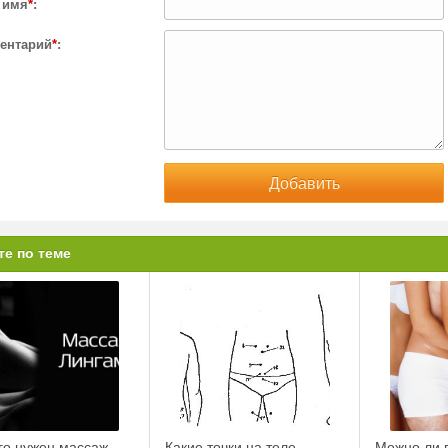
 имя
*
:
ентарий
*
:
те по теме
го нужен массаж
Какие точки на теле
Можно ли 