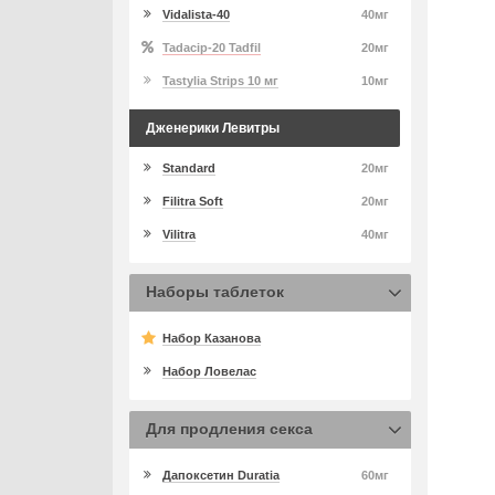
Vidalista-40
40мг
Tadacip-20 Tadfil
20мг
Tastylia Strips 10 мг
10мг
Дженерики Левитры
Standard
20мг
Filitra Soft
20мг
Vilitra
40мг
Наборы таблеток
Набор Казанова
Набор Ловелас
Для продления секса
Дапоксетин Duratia
60мг