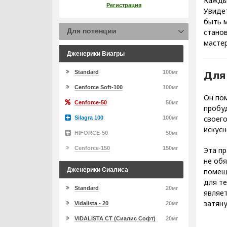
Кажды
Регистрация
Увидет
быть м
Для потенции
станов
мастер
Дженерики Виагры
Для
Standard
100мг
Cenforce Soft-100
100мг
Он пом
Cenforce-50
50мг
пробуд
своего
Silagra 100
100мг
искусн
HIFORCE-50
50мг
Cenforce-150
150мг
Эта пр
не обя
Дженерики Сиалиса
помеще
для те
Standard
20мг
являе
затяну
Vidalista - 20
20мг
VIDALISTA CT (Сиалис Софт)
20мг