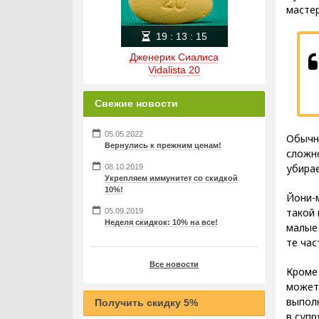
мастер
19
:
13
:
14
Дженерик Сиалиса
Vidalista 20
Свежие новости
05.05.2022
Обычн
Вернулись к прежним ценам!
сложно
убирае
08.10.2019
Укрепляем иммунитет со скидкой
10%!
Йони-м
такой 
05.09.2019
Неделя скидкок: 10% на все!
малые 
те час
Все новости
Кроме 
может
выпол
Получить скидку 5%
в супр