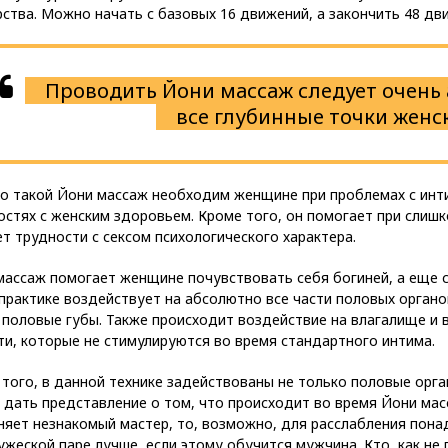
ства. Можно начать с базовых 16 движений, а закончить 48 д
Проводить Йони массаж следует очень 
все глубинные точки женск
о такой Йони массаж необходим женщине при проблемах с инти
стях с женским здоровьем. Кроме того, он помогает при слиш
т трудности с сексом психологического характера.
ассаж помогает женщине почувствовать себя богиней, а еще с
практике воздействует на абсолютно все части половых органо
половые губы. Также происходит воздействие на влагалище и в
ти, которые не стимулируются во время стандартного интима.
того, в данной технике задействованы не только половые орган
 дать представление о том, что происходит во время Йони мас
няет незнакомый мастер, то, возможно, для расслабления пона
ужеской паре лучше, если этому обучится мужчина. Кто, как н