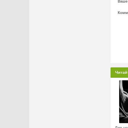
Ваше
Комм
Читай
Для че