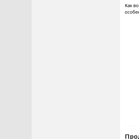
Как во
особен
Про