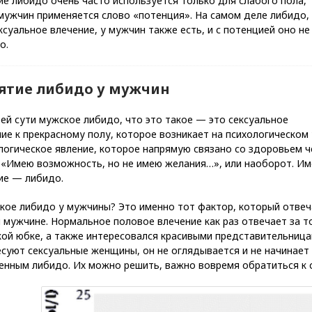
е либидо очень часто используется только для слабого пола,
мужчин применяется слово «потенция». На самом деле либидо,
ксуальное влечение, у мужчин также есть, и с потенцией оно не
о.
ятие либидо у мужчин
ей сути мужское либидо, что это такое — это сексуальное
ие к прекрасному полу, которое возникает на психологическом 
огическое явление, которое напрямую связано со здоровьем че
: «Имею возможность, но не имею желания…», или наоборот. Им
ие — либидо.
кое либидо у мужчины? Это именно тот фактор, который отвеча
 мужчине. Нормальное половое влечение как раз отвечает за т
ой юбке, а также интересовался красивыми представительница
суют сексуальные женщины, он не оглядывается и не начинает 
енным либидо. Их можно решить, важно вовремя обратиться к с