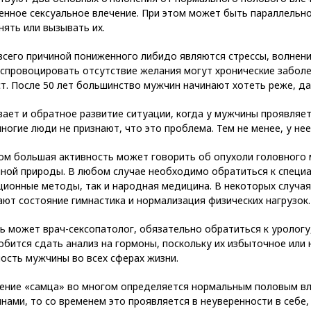
нное сексуальное влечение. При этом может быть параллельно
ять или вызывать их.
сего причиной пониженного либидо являются стрессы, волнени
спровоцировать отсутствие желания могут хронические заболе
т. После 50 лет большинство мужчин начинают хотеть реже, д
ает и обратное развитие ситуации, когда у мужчины проявляет
ногие люди не признают, что это проблема. Тем не менее, у нее
ом большая активность может говорить об опухоли головного 
ной природы. В любом случае необходимо обратиться к специа
ионные методы, так и народная медицина. В некоторых случая
ют состояние гимнастика и нормализация физических нагрузок.
 может врач-сексопатолог, обязательно обратиться к урологу,
бится сдать анализ на гормоны, поскольку их избыточное или
ость мужчины во всех сферах жизни.
ение «самца» во многом определяется нормальным половым вле
ами, то со временем это проявляется в неуверенности в себе,