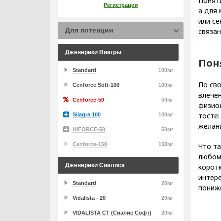
Поняти
Регистрация
а для 
или се
Для потенции
связан
Дженерики Виагры
Пон
Standard
100мг
По сво
Cenforce Soft-100
100мг
влечен
Cenforce-50
50мг
физиол
тосте
Silagra 100
100мг
желан
HIFORCE-50
50мг
Cenforce-150
150мг
Что та
любом
Дженерики Сиалиса
коротк
интере
Standard
20мг
пониж
Vidalista - 20
20мг
VIDALISTA CT (Сиалис Софт)
20мг