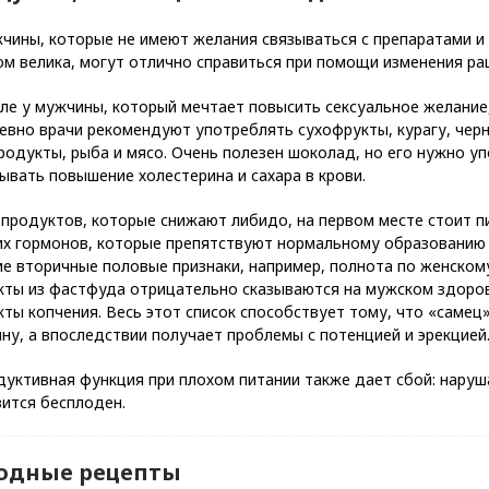
чины, которые не имеют желания связываться с препаратами и 
м велика, могут отлично справиться при помощи изменения ра
ле у мужчины, который мечтает повысить сексуальное желание,
евно врачи рекомендуют употреблять сухофрукты, курагу, чер
одукты, рыба и мясо. Очень полезен шоколад, но его нужно у
ывать повышение холестерина и сахара в крови.
 продуктов, которые снижают либидо, на первом месте стоит 
их гормонов, которые препятствуют нормальному образованию
е вторичные половые признаки, например, полнота по женскому
кты из фастфуда отрицательно сказываются на мужском здоров
ты копчения. Весь этот список способствует тому, что «самец
у, а впоследствии получает проблемы с потенцией и эрекцией
уктивная функция при плохом питании также дает сбой: наруш
ится бесплоден.
одные рецепты