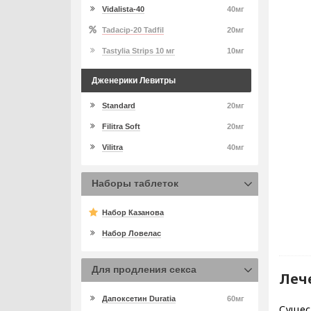
Vidalista-40
40мг
Tadacip-20 Tadfil
20мг
Tastylia Strips 10 мг
10мг
Дженерики Левитры
Standard
20мг
Filitra Soft
20мг
Vilitra
40мг
Наборы таблеток
Набор Казанова
Набор Ловелас
Для продления секса
Леч
Дапоксетин Duratia
60мг
Сущес