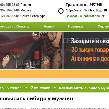
800) 555-28-69
Россия
Прием заказов:
24/7/365
499) 504-32-84
Москва
Обработка:
Пн-Пт с 9 до 18
812) 407-32-84
Санкт-Петербург
Заказать обратный звонок
оставка / Оплата
Акции
Новинки
Серти
и о потенции
О потенции
Как повысить либидо у муж
 повысить либидо у мужчин