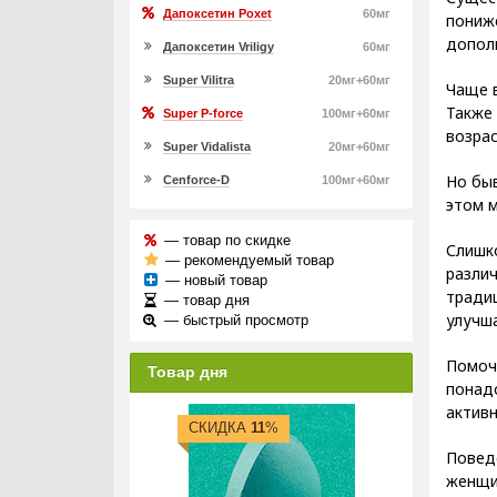
Дапоксетин Poxet
60мг
пониже
дополн
Дапоксетин Vriligy
60мг
Super Vilitra
20мг+60мг
Чаще в
Также 
Super P-force
100мг+60мг
возрас
Super Vidalista
20мг+60мг
Но быв
Cenforce-D
100мг+60мг
этом м
— товар по скидке
Слишк
— рекомендуемый товар
различ
— новый товар
традиц
— товар дня
улучша
— быстрый просмотр
Помочь
Товар дня
понадо
активн
СКИДКА
11
%
Повед
женщин