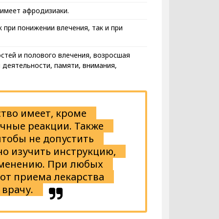
 имеет афродизиаки.
 при понижении влечения, так и при
стей и полового влечения, возросшая
 деятельности, памяти, внимания,
тво имеет, кроме
чные реакции. Также
чтобы не допустить
но изучить инструкцию,
именению. При любых
от приема лекарства
 врачу.