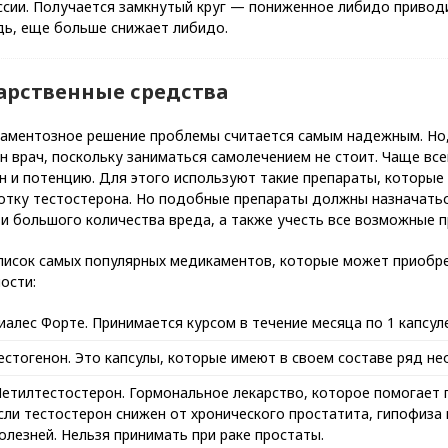
сии. Получается замкнутый круг — пониженное либидо приводит
дь, еще больше снижает либидо.
арственные средства
аментозное решение проблемы считается самым надежным. Но, 
н врач, поскольку заниматься самолечением не стоит. Чаще вс
н и потенцию. Для этого используют такие препараты, которые
отку тестостерона. Но подобные препараты должны назначатьс
и большого количества вреда, а также учесть все возможные 
список самых популярных медикаментов, которые может приобр
ости:
иалес Форте. Принимается курсом в течение месяца по 1 капсуле
естогенон. Это капсулы, которые имеют в своем составе ряд н
етилтестостерон. Гормональное лекарство, которое помогает 
сли тестостерон снижен от хронического простатита, гипофиза
олезней. Нельзя принимать при раке простаты.