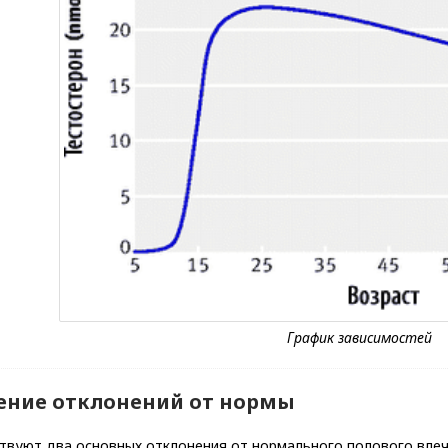
ение отклонений от нормы
твуют два основных отклонения от нормального полового вле