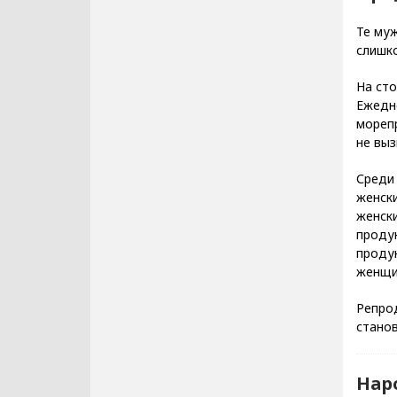
Те муж
слишко
На сто
Ежедн
морепр
не выз
Среди
женск
женски
проду
продук
женщин
Репрод
станов
Нар