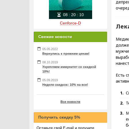
депрес
очере
08
:
20
:
09
Cenforce-D
Лек
Свежие новости
Медик
долже
05.05.2022
мужчи
Вернулись к прежним ценам!
выраб
08.10.2019
нанест
Укрепляем иммунитет со скидкой
10%!
Есть 
05.09.2019
активн
Неделя скидкок: 10% на все!
С
Все новости
Т
М
Получить скидку 5%
е
б
Оставьте свой E-mail и получите