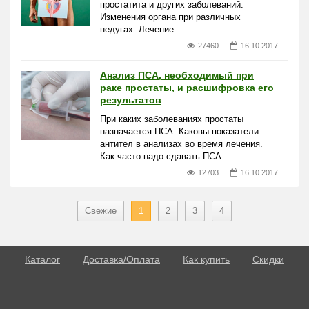
простатита и других заболеваний.
Изменения органа при различных
недугах. Лечение
27460
16.10.2017
Анализ ПСА, необходимый при
раке простаты, и расшифровка его
результатов
При каких заболеваниях простаты
назначается ПСА. Каковы показатели
антител в анализах во время лечения.
Как часто надо сдавать ПСА
12703
16.10.2017
Свежие
1
2
3
4
Каталог
Доставка/Оплата
Как купить
Скидки
О потенции