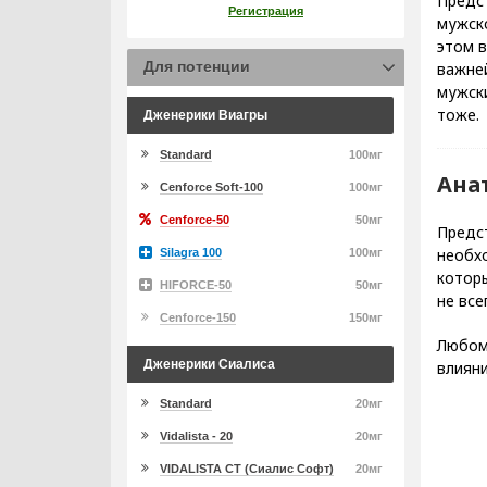
Предс
Регистрация
мужск
этом 
Для потенции
важней
мужски
тоже.
Дженерики Виагры
Standard
100мг
Ана
Cenforce Soft-100
100мг
Cenforce-50
50мг
Предст
необх
Silagra 100
100мг
котор
HIFORCE-50
50мг
не все
Cenforce-150
150мг
Любом
Дженерики Сиалиса
влиян
Standard
20мг
Vidalista - 20
20мг
VIDALISTA CT (Сиалис Софт)
20мг