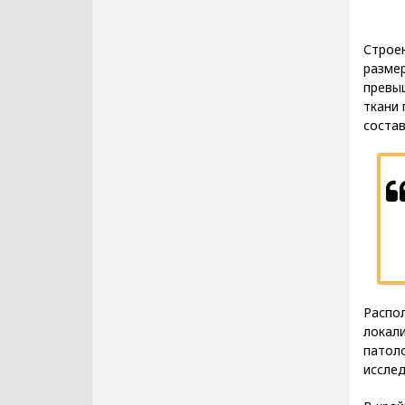
Строен
размер
превы
ткани
состав
Распо
локал
патоло
иссле