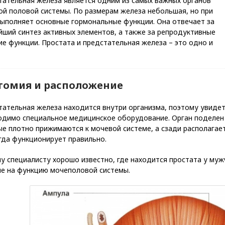
тательная железа является одним из самых важных органов
ой половой системы. По размерам железа небольшая, но при
выполняет основные гормональные функции. Она отвечает за
ший синтез активных элементов, а также за репродуктивные
е функции. Простата и предстательная железа – это одно и
томия и расположение
ательная железа находится внутри организма, поэтому увидет
одимо специальное медицинское оборудование. Орган поделен 
ые плотно прижимаются к мочевой системе, а сзади располагае
гда функционирует правильно.
у специалисту хорошо известно, где находится простата у муж
ие на функцию мочеполовой системы.