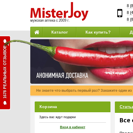
8 (
8 (
8 (
Каталог
Как купить?
Д
1678 РЕАЛЬНЫХ ОТЗЫВОВ
Таблетка одна, а удовольствие получают двое!
Корзина
Стать
Здесь вас ждут подарки
Все
Вход в кабинет