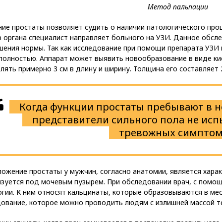
ие простаты позволяет судить о наличии патологического про
 органа специалист направляет больного на УЗИ. Данное обсл
шения нормы. Так как исследование при помощи препарата УЗИ 
 полностью. Аппарат может выявить новообразование в виде ки
лять примерно 3 см в длину и ширину. Толщина его составляет 2
Когда функции простаты пребывают в 
представители сильного пола не ис
тревожных симптом
ложение простаты у мужчин, согласно анатомии, является хара
изуется под мочевым пузырем. При обследовании врач, с помо
гии. К ним относят кальцинаты, которые образовываются в мес
дование, которое можно проводить людям с излишней массой т