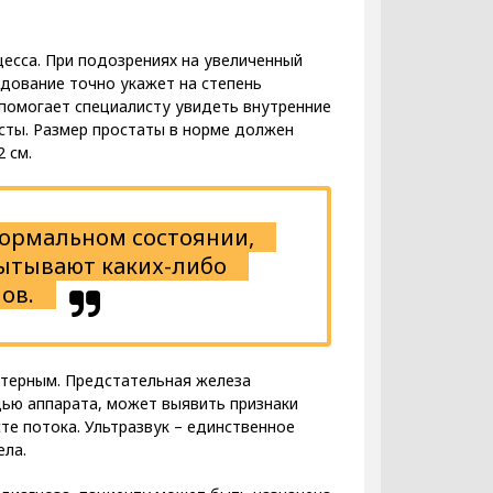
цесса. При подозрениях на увеличенный
едование точно укажет на степень
помогает специалисту увидеть внутренние
сты. Размер простаты в норме должен
 см.
нормальном состоянии,
пытывают каких-либо
ов.
ктерным. Предстательная железа
щью аппарата, может выявить признаки
те потока. Ультразвук – единственное
ела.