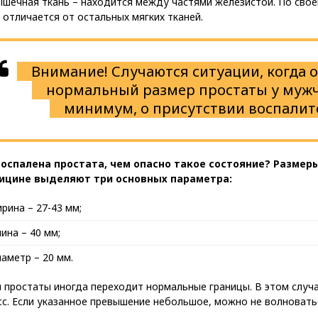
шечная ткань – находится между частями железистой. По свое
 отличается от остальных мягких тканей.
Внимание! Случаются ситуации, когда
нормальный размер простаты у мужчи
минимум, о присутствии воспалит
воспалена простата, чем опасно такое состояние? Размер
ицине выделяют три основных параметра:
рина – 27-43 мм;
ина – 40 мм;
аметр – 20 мм.
простаты иногда переходит нормальные границы. В этом случа
с. Если указанное превышение небольшое, можно не волновать