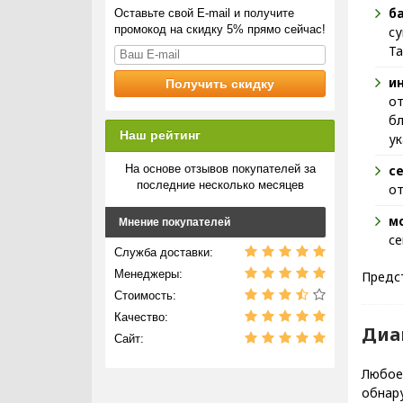
б
Оставьте свой E-mail и получите
промокод на скидку 5% прямо сейчас!
су
Та
и
от
бл
Наш рейтинг
ук
с
На основе отзывов покупателей за
последние несколько месяцев
от
м
Мнение покупателей
се
Служба доставки:
Менеджеры:
Предс
Стоимость:
Качество:
Диа
Сайт:
Любое 
обнару