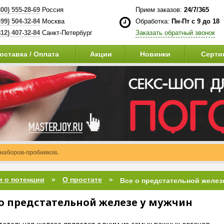
800) 555-28-69
Россия
Прием заказов:
24/7/365
499) 504-32-84
Москва
Обработка:
Пн-Пт с 9 до 18
812) 407-32-84
Санкт-Петербург
Заказать обратный звонок
оставка / Оплата
Акции
Новинки
Серти
и о потенции
О простате
Все о предстательной желез
 о предстательной железе у мужчин