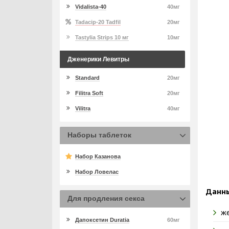
Vidalista-40
40мг
Tadacip-20 Tadfil
20мг
Tastylia Strips 10 мг
10мг
Дженерики Левитры
Standard
20мг
Filitra Soft
20мг
Vilitra
40мг
Наборы таблеток
Набор Казанова
Набор Ловелас
Данны
Для продления секса
же
Дапоксетин Duratia
60мг