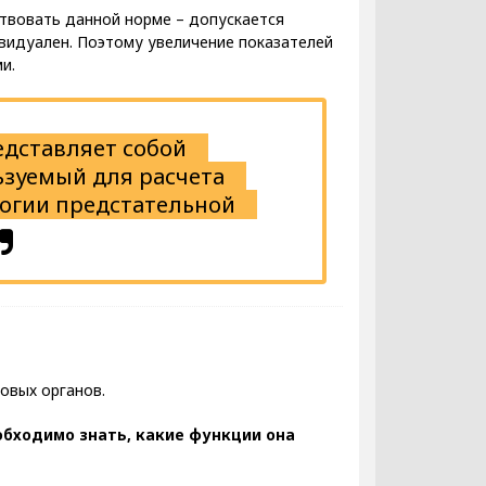
ствовать данной норме – допускается
ивидуален. Поэтому увеличение показателей
и.
едставляет собой
ьзуемый для расчета
огии предстательной
овых органов.
еобходимо знать, какие функции она