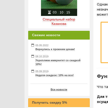
Однако
незнач
03
:
10
:
14
может
Специальный набор
Казанова
Свежие новости
05.05.2022
Вернулись к прежним ценам!
08.10.2019
Укрепляем иммунитет со скидкой
10%!
05.09.2019
Фун
Неделя скидкок: 10% на все!
Что т
Все новости
Для т
осуще
Получить скидку 5%