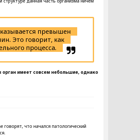
й структуре данная часть организма ничем
 оказывается превышен
н. Это говорит, как
ельного процесса.
ы орган имеет совсем небольшие, однако
е говорят, что начался патологический
ся.