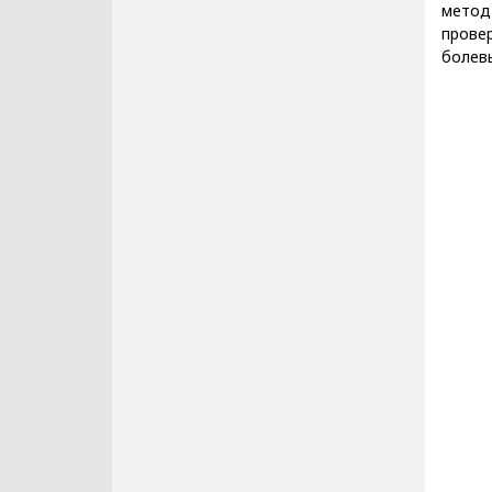
метод
провер
болев