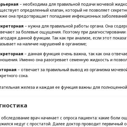
арьерная
– необходима для правильной подачи мочевой жидкос
ществует определенный клапан, который не позволяет секретн
кже она предотвращает попадание инфекционных заболеваний 
нкреторная
– нужна для правильной работы органа. Она соде
вечают за болевые ощущения. Поэтому при диагностировании 
агодаря данной функции. Так как при анализе, если этот показ
азывает на наличие нарушений в организме;
екреторная
– данная функция очень важна, так как она отвеча
ношения. Именно она разогревает семенную жидкость и позвол
оторная
– отвечает за правильный вывод из организма мочевой
кретного сока.
тательная железа и каждая ее функция важны для полноценной
гностика
обследование врач начинает с опроса пациента: какие боли о
жился недуг с простатой. Далее доктор проводит первичный о