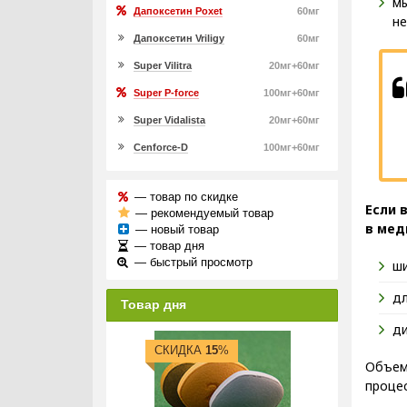
мы
Дапоксетин Poxet
60мг
не
Дапоксетин Vriligy
60мг
Super Vilitra
20мг+60мг
Super P-force
100мг+60мг
Super Vidalista
20мг+60мг
Cenforce-D
100мг+60мг
— товар по скидке
Если 
— рекомендуемый товар
в мед
— новый товар
— товар дня
— быстрый просмотр
ши
дл
Товар дня
ди
СКИДКА
15
%
Объем 
процес