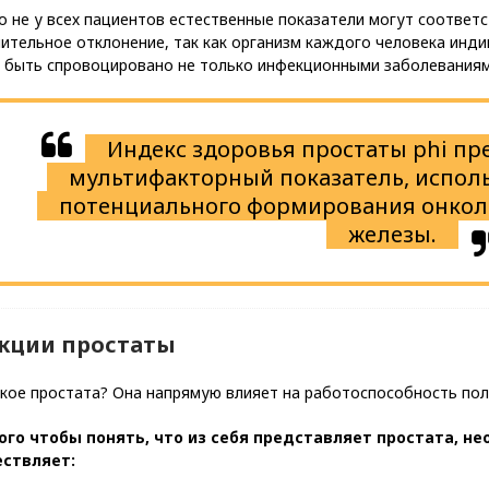
 не у всех пациентов естественные показатели могут соответ
ительное отклонение, так как организм каждого человека инд
 быть спровоцировано не только инфекционными заболеваниям
Индекс здоровья простаты phi пр
мультифакторный показатель, испол
потенциального формирования онкол
железы.
кции простаты
акое простата? Она напрямую влияет на работоспособность пол
ого чтобы понять, что из себя представляет простата, н
ствляет: