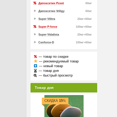
Дапоксетин Poxet
60мг
Дапоксетин Vriligy
60мг
Super Vilitra
20мг+60мг
Super P-force
100мг+60мг
Super Vidalista
20мг+60мг
Cenforce-D
100мг+60мг
— товар по скидке
— рекомендуемый товар
— новый товар
— товар дня
— быстрый просмотр
Товар дня
СКИДКА
15
%