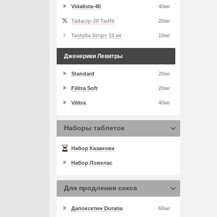
Vidalista-40
40мг
Tadacip-20 Tadfil
20мг
Tastylia Strips 10 мг
10мг
Дженерики Левитры
Standard
20мг
Filitra Soft
20мг
Vilitra
40мг
Наборы таблеток
Набор Казанова
Набор Ловелас
Для продления секса
Дапоксетин Duratia
60мг