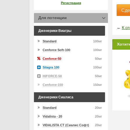
Регистрация
Сде
Для потенции
←
К сп
Дженерики Виагры
Standard
100мг
Хотит
Cenforce Soft-100
100мг
Cenforce-50
50мг
Silagra 100
100мг
HIFORCE-50
50мг
Cenforce-150
150мг
Дженерики Сиалиса
Standard
20мг
Vidalista - 20
20мг
VIDALISTA CT (Сиалис Софт)
20мг