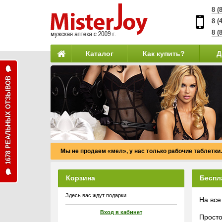
8 (
8 (
8 (
Каталог
Как купить?
Д
1678 РЕАЛЬНЫХ ОТЗЫВОВ
Мы не продаем «мел», у нас только рабочие таблетки.
Корзина
Беспл
Здесь вас ждут подарки
На все
Вход в кабинет
Просто