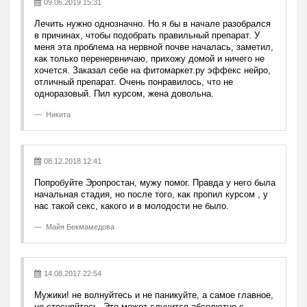
09.06.2019 15:31
Лечить нужно однозначно. Но я бы в начале разобрался
в причинах, чтобы подобрать правильный препарат. У
меня эта проблема на нервной почве началась, заметил,
как только перенервничаю, прихожу домой и ничего не
хочется. Заказал себе на фитомаркет.ру эффекс нейро,
отличный препарат. Очень понравилось, что не
одноразовый. Пил курсом, жена довольна.
Никита
08.12.2018 12:41
Попробуйте Эропростан, мужу помог. Правда у него была
начальная стадия, но после того, как пропил курсом , у
нас такой секс, какого и в молодости не было.
Майя Бекмамедова
14.08.2017 22:54
Мужики! не волнуйтесь и не паникуйте, а самое главное,
не стесняйтесь. Это может случится абсолютно с