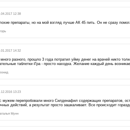
.04.2017 12:38
охие препараты, но на мой взгляд лучше АК 45 пить. Он не сразу помогае
горь
.01.2017 14:32
 много разного, прошло 3 года потратил уйму денег на врачей никто тол
ательные таблетки iГра - просто находка. Желание каждый день возника
еонид
.12.2016 13:23
с мужем перепробовали много Силденафил содержащих препаратов, остан
очных действий, а результат просто зашкаливает. Все происходит горазд
аталья Мунн