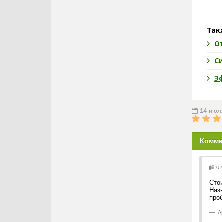
Так
О
С
Э
14 июл
Комме
02
Стои
Наз
про
А