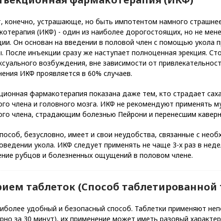
т, конечно, устрашающе, но быть импотентом намного страшнее
котерапия (ИКФ) - один из наиболее дорогостоящих, но не ме
ции. Он основан на введении в половой член с помощью укола
. После инъекции сразу же наступает полноценная эрекция. Ст
ксуального возбуждения, вне зависимости от привлекательност
ения ИКФ проявляется в 60% случаев.
ционная фармакотерапия показана даже тем, кто страдает сах
ого члена и головного мозга. ИКФ не рекомендуют применять
ого члена, страдающим болезнью Пейрони и перенесшим каверн
пособ, безусловно, имеет и свои неудобства, связанные с не
оведении укола. ИКФ следует применять не чаще 3-х раз в нед
ение рубцов и болезненных ощущений в половом члене.
Прием таблеток (Способ таблетированной
аиболее удобный и безопасный способ. Таблетки применяют не
рно за 30 минут), их применение может иметь разовый характе