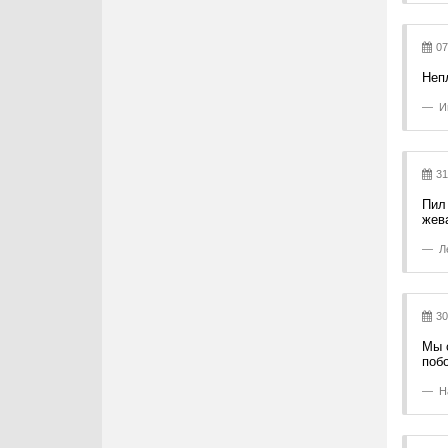
07
Непл
И
31
Пил
жев
Л
30
Мы 
поб
Н