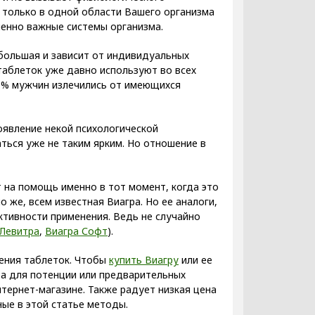
 только в одной области Вашего организма
ненно важные системы организма.
большая и зависит от индивидуальных
аблеток уже давно используют во всех
70% мужчин излечились от имеющихся
явление некой психологической
аться уже не таким ярким. Но отношение в
 на помощь именно в тот момент, когда это
же, всем известная Виагра. Но ее аналоги,
ктивности применения. Ведь не случайно
Левитра
,
Виагра Софт
).
тения таблеток. Чтобы
купить Виагру
или ее
тва для потенции или предварительных
нтернет-магазине. Также радует низкая цена
ные в этой статье методы.