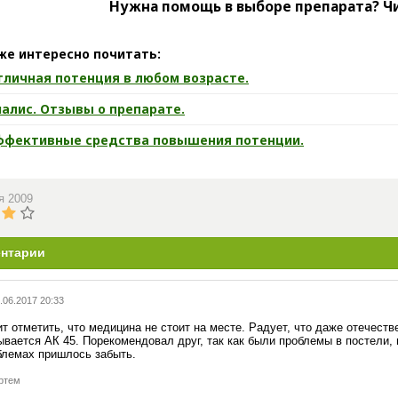
Нужна помощь в выборе препарата? Ч
же интересно почитать:
тличная потенция в любом возрасте.
иалис. Отзывы о препарате.
ффективные средства повышения потенции.
я 2009
нтарии
.06.2017 20:33
т отметить, что медицина не стоит на месте. Радует, что даже отечеств
ывается АК 45. Порекомендовал друг, так как были проблемы в постели, 
блемах пришлось забыть.
ртем