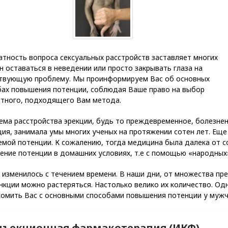
тность вопроса сексуальных расстройств заставляет многих
 оставаться в неведении или просто закрывать глаза на
твующую проблему. Мы проинформируем Вас об основных
бах повышения потенции, соблюдая Ваше право на выбор
етного, подходящего Вам метода.
ема расстройства эрекции, будь то преждевременное, болезнен
ия, занимала умы многих ученых на протяжении сотен лет. Ещ
емой потенции. К сожалению, тогда медицина была далека от 
ние потенции в домашних условиях, т.е с помощью «народных» с
 изменилось с течением времени. В наши дни, от множества пр
нкции можно растеряться. Настолько велико их количество. Од
омить Вас с основными способами повышения потенции у мужчи
Инъекционная фармакотерапия (ИКФ)