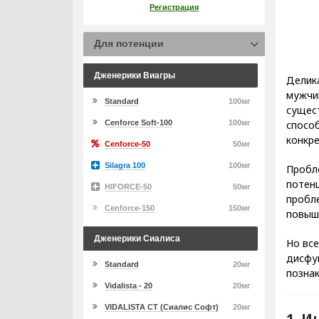
Регистрация
Для потенции
Дженерики Виагры
Делика
мужчин
Standard
100мг
сущес
Cenforce Soft-100
100мг
спосо
конкр
Cenforce-50
50мг
Silagra 100
100мг
Пробл
потенц
HIFORCE-50
50мг
пробл
Cenforce-150
150мг
повыше
Дженерики Сиалиса
Но все
дисфу
Standard
20мг
познак
Vidalista - 20
20мг
VIDALISTA CT (Сиалис Софт)
20мг
1. 