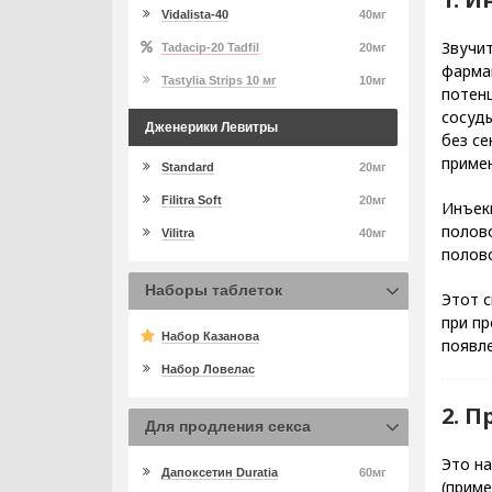
Vidalista-40
40мг
Звучи
Tadacip-20 Tadfil
20мг
фарма
Tastylia Strips 10 мг
10мг
потен
сосуды
Дженерики Левитры
без се
примен
Standard
20мг
Filitra Soft
20мг
Инъек
полов
Vilitra
40мг
полов
Наборы таблеток
Этот с
при пр
Набор Казанова
появл
Набор Ловелас
2. 
Для продления секса
Это н
Дапоксетин Duratia
60мг
(приме