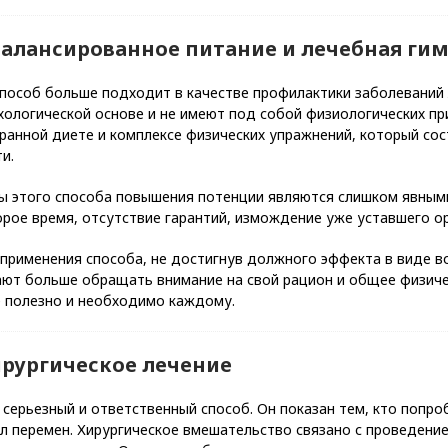
Сбалансированное питание и лечебная ги
пособ больше подходит в качестве профилактики заболеваний л
хологической основе и не имеют под собой физиологических пр
ранной диете и комплексе физических упражнений, который сос
и.
ы этого способа повышения потенции являются слишком явными
орое время, отсутствие гарантий, измождение уже уставшего о
 применения способа, не достигнув должного эффекта в виде в
ают больше обращать внимание на свой рацион и общее физиче
е полезно и необходимо каждому.
Хирургическое лечение
серьезный и ответственный способ. Он показан тем, кто попр
 перемен. Хирургическое вмешательство связано с проведение