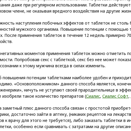
кания даже при регулярном использовании. Таблетки действуют
ловом члене, не оказывая вредного воздействия на другие жиз
жность наступления побочных эффектов от таблеток не столь 
нностей мужского организма. Повышение потенции с помощью т
х. После применения таблеток в течение 12 недель примерно 
ойств.
 негативных моментов применения таблеток можно отметить по
мости. Попробовав секс с таблеткой, секс без нее может показ
сознании к этому мужчина всегда в силах изменить.
б повышения потенции таблетками наиболее удобен и приходит
димо. «Основоположником» данного способа является, конечно 
женерики», ничуть не уступают своей прародительнице в эффе
 изобрели такое количество препаратов (
Сиалис
,
Сиалис Софт
,
а заметный плюс данного способа связан с простотой приобре
ики, достаточно зайти в аптеку, (никаких рецептов на лекарс
в к врачу для этого не требуется), либо заказать таблетки в и
летки, особенно если сравнивать с затратами на другие описан