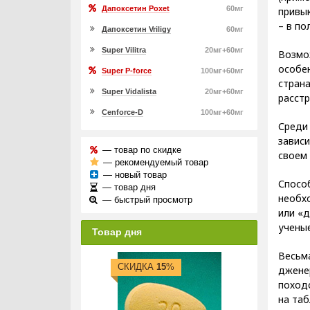
Дапоксетин Poxet
60мг
привы
– в по
Дапоксетин Vriligy
60мг
Super Vilitra
20мг+60мг
Возмо
особе
Super P-force
100мг+60мг
страна
Super Vidalista
20мг+60мг
расстр
Cenforce-D
100мг+60мг
Среди
зависи
— товар по скидке
своем 
— рекомендуемый товар
— новый товар
Спосо
— товар дня
необхо
— быстрый просмотр
или «д
ученые
Товар дня
Весьм
СКИДКА
15
%
дженер
походо
на таб