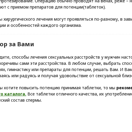
ротезирование. Операцию обычно проводят на венах, реже – н
ют с приемом препаратов для потенции(таблеток).
 хирургического лечения могут проявляться по-разному, в за
ции и особенностей каждого организма.
ор за Вами
дите, способы лечения сексуальных расстройств у мужчин нас
воречивы сами эти расстройства. В любом случае, выбрать спо
ях, гимнастику или препараты для потенции, решать Вам. И Вам
аясь или радуясь и получая удовольствие от сексуальной близ
Вы хотите повысить потенцию принимая таблетки, то мы
реком
о каталога.
Все таблетки отличного качества, их употреблени
ский состав спермы.