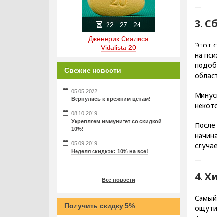
3. 
22
:
27
:
23
Дженерик Сиалиса
Этот с
Vidalista 20
на пси
подоб
Свежие новости
област
05.05.2022
Минус
Вернулись к прежним ценам!
некот
08.10.2019
Укрепляем иммунитет со скидкой
После
10%!
начин
05.09.2019
случа
Неделя скидкок: 10% на все!
4. 
Все новости
Самый 
Получить скидку 5%
ощутил