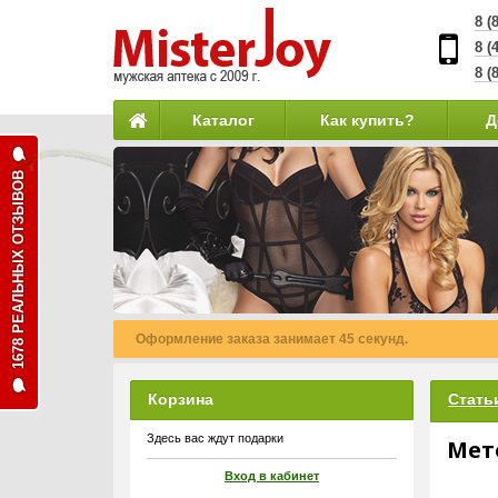
8 (
8 (
8 (
Каталог
Как купить?
Д
1678 РЕАЛЬНЫХ ОТЗЫВОВ
Наши курьеры доставят Ваш заказ даже в выходной д
Корзина
Стать
Здесь вас ждут подарки
Мет
Вход в кабинет