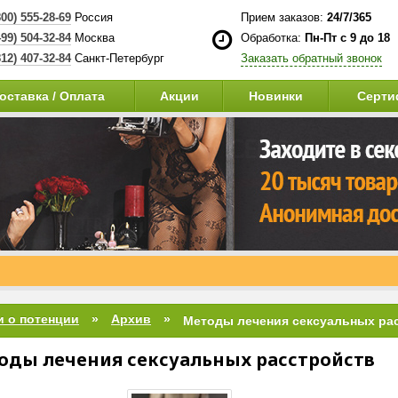
800) 555-28-69
Россия
Прием заказов:
24/7/365
499) 504-32-84
Москва
Обработка:
Пн-Пт с 9 до 18
812) 407-32-84
Санкт-Петербург
Заказать обратный звонок
оставка / Оплата
Акции
Новинки
Серти
ень.
и о потенции
Архив
оды лечения сексуальных расстройств