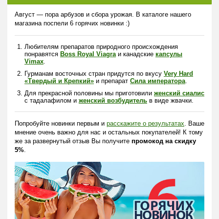
Август — пора арбузов и сбора урожая. В каталоге нашего
магазина поспели 6 горячих новинки :)
Любителям препаратов природного происхождения
понравятся
Boss Royal Viagra
и канадские
капсулы
Vimax
.
Гурманам восточных стран придутся по вкусу
Very Hard
«Твердый и Крепкий»
и препарат
Сила императора
.
Для прекрасной половины мы приготовили
женский сиалис
с тадалафилом и
женский возбудитель
в виде жвачки.
Попробуйте новинки первым и
расскажите о результатах
. Ваше
мнение очень важно для нас и остальных покупателей! К тому
же за развернутый отзыв Вы получите
промокод на скидку
5%
.