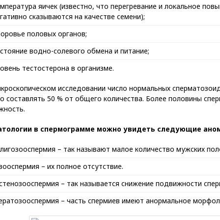
мпература яичек (известно, что перегревание и локальное по
гативно сказываются на качестве семени);
оровье половых органов;
стояние водно-солевого обмена и питание;
овень тестостерона в организме.
икроскопическом исследовании число нормальных сперматозоид
о составлять 50 % от общего количества. Более половины сп
жность.
атологии в спермограмме можно увидеть следующие ано
лигозооспермия – так называют малое количество мужских поло
зооспермия – их полное отсутствие.
стенозооспермия – так называется снижение подвижности спер
ератозооспермия – часть спермиев имеют анормальное морфол