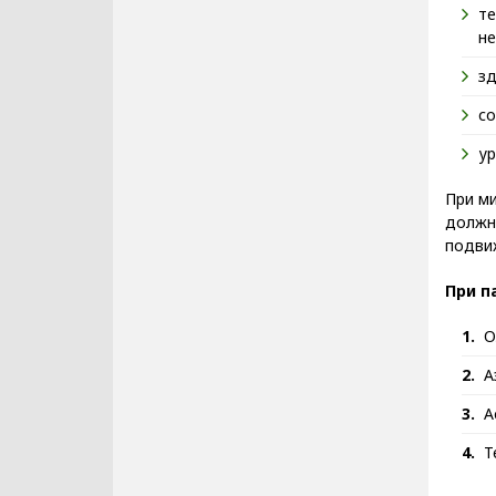
те
не
зд
со
ур
При м
должн
подви
При п
О
А
А
Т