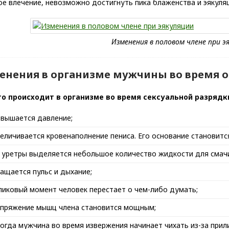
е влечение, невозможно достигнуть пика блаженства и эякуля
енения в организме мужчины во время 
то происходит в организме во время сексуальной разряд
вышается давление;
еличивается кровенаполнение пениса. Его основание становитс
 уретры выделяется небольшое количество жидкости для смач
ащается пульс и дыхание;
пиковый момент человек перестает о чем-либо думать;
апряжение мышц члена становится мощным;
огда мужчина во время извержения начинает чихать из-за прили