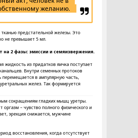
ный акт, человек не в
собственному желанию.
 тканью предстательной железы. Это
во не превышает 5 мл.
 на 2 фазы: эмиссии и семяизвержения.
ая жидкость из придатков яичка поступает
 канальцев. Внутри семенных протоков
ь перемещается в ампулярную часть,
оуретральных желез. Так формируется
ным сокращениям гладких мышц уретры.
ет оргазм – чувство полного физического и
ет, эрекция снижается, мужчине
ериод восстановления, когда отсутствует