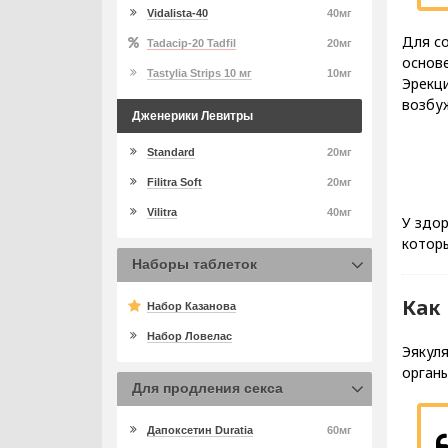
Vidalista-40
40мг
Для со
Tadacip-20 Tadfil
20мг
основ
Tastylia Strips 10 мг
10мг
Эрекци
возбу
Дженерики Левитры
Standard
20мг
Filitra Soft
20мг
Vilitra
40мг
У здор
которы
Наборы таблеток
Как
Набор Казанова
Набор Ловелас
Эякул
органы
Для продления секса
Дапоксетин Duratia
60мг