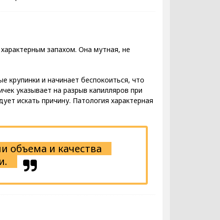
 характерным запахом. Она мутная, не
е крупинки и начинает беспокоиться, что
ичек указывает на разрыв капилляров при
дует искать причину. Патология характерная
и объема и качества
и.