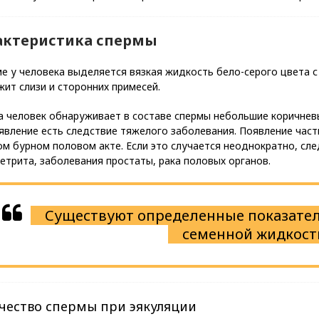
актеристика спермы
е у человека выделяется вязкая жидкость бело-серого цвета с
ит слизи и сторонних примесей.
 человек обнаруживает в составе спермы небольшие коричневы
явление есть следствие тяжелого заболевания. Появление част
м бурном половом акте. Если это случается неоднократно, сле
етрита, заболевания простаты, рака половых органов.
Существуют определенные показател
семенной жидкост
чество спермы при эякуляции