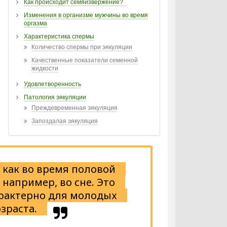
Как происходит семяизвержение?
т
Изменения в организме мужчины во время
оргазма
Характеристика спермы
Количество спермы при эякуляции
Качественные показатели семенной
жидкости
Удовлетворенность
Патология эякуляции
Преждевременная эякуляция
Запоздалая эякуляция
как во время половой
 например, во сне. Это
рактерно для молодых
зраста.