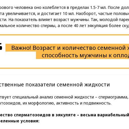
ового человека оно колеблется в пределах 1.5-7 мл. После до
та увеличивается, и достигает 10 мл. Наоборот, частые полов
ти. На показатель влияет возраст мужчины. Так, молодой паре
альное количество спермы, а после 40 лет эякуляция более ск
Важно! Возраст и количество семенной 
способность мужчины к опло
ственные показатели семенной жидкости
твует специальный анализ семенной жидкости – спермограмма,
атозоидов, их морфологию, активность и подвижность.
ество сперматозоидов в эякуляте – весьма вариабельный
еленные условия: