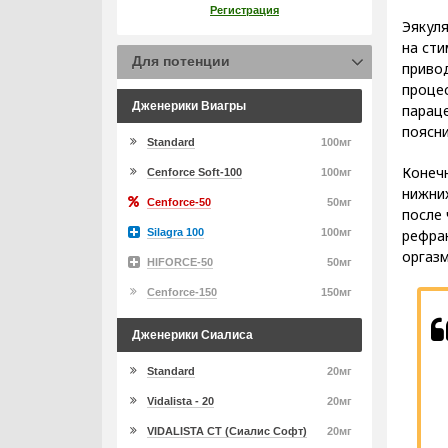
Регистрация
Эякуля
на сти
Для потенции
привод
процес
Дженерики Виагры
параце
поясни
Standard
100мг
Конеч
Cenforce Soft-100
100мг
нижних
Cenforce-50
50мг
после 
рефра
Silagra 100
100мг
оргазм
HIFORCE-50
50мг
Cenforce-150
150мг
Дженерики Сиалиса
Standard
20мг
Vidalista - 20
20мг
VIDALISTA CT (Сиалис Софт)
20мг