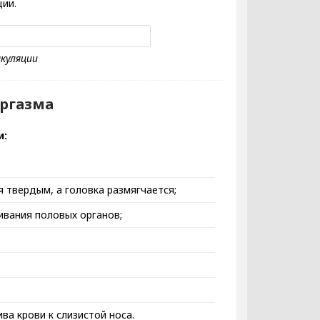
ции.
оргазма
ки:
я твердым, а головка размягчается;
ивания половых органов;
ва крови к слизистой носа.