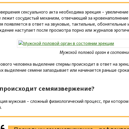
вершения сексуального акта необходима эрекция – увеличение п
е лежит сосудистый механизм, отвечающий за кровенаполнение
я появляется в ответ на звуковые, тактильные, обонятельные 
ждение наступает после просмотра порно или журналов эротич
ового человека выделение спермы происходит в ответ на эрек
х выделение семени запаздывает или начинается раньше срока
 происходит семяизвержение?
яция мужская – сложный физиологический процесс, при котором
.