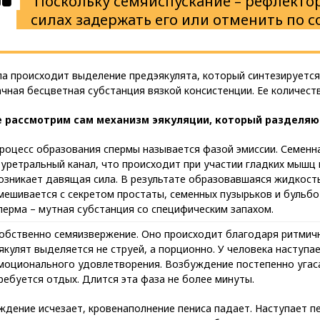
Поскольку семяиспускание – рефлектор
силах задержать его или отменить по 
ла происходит выделение предэякулята, который синтезируется
чная бесцветная субстанция вязкой консистенции. Ее количест
 рассмотрим сам механизм эякуляции, который разделяют
роцесс образования спермы называется фазой эмиссии. Семенн
 уретральный канал, что происходит при участии гладких мышц
озникает давящая сила. В результате образовавшаяся жидкост
мешивается с секретом простаты, семенных пузырьков и бульб
перма – мутная субстанция со специфическим запахом.
обственно семяизвержение. Оно происходит благодаря ритмич
якулят выделяется не струей, а порционно. У человека наступа
моционального удовлетворения. Возбуждение постепенно угаса
ребуется отдых. Длится эта фаза не более минуты.
дение исчезает, кровенаполнение пениса падает. Наступает п