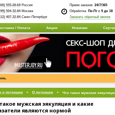
800) 555-28-69
Россия
Прием заказов:
24/7/365
499) 504-32-84
Москва
Обработка:
Пн-Пт с 9 до 18
812) 407-32-84
Санкт-Петербург
Заказать обратный звонок
оставка / Оплата
Акции
Новинки
Серти
ень.
и о потенции
О потенции
 такое мужская эякуляция и какие
азатели являются нормой