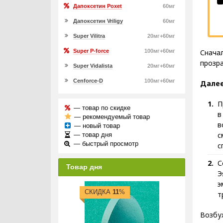
Дапоксетин Poxet
60мг
Дапоксетин Vriligy
60мг
Super Vilitra
20мг+60мг
Снача
Super P-force
100мг+60мг
прозра
Super Vidalista
20мг+60мг
Cenforce-D
100мг+60мг
Далее
П
— товар по скидке
в
— рекомендуемый товар
в
— новый товар
с
— товар дня
— быстрый просмотр
с
С
Товар дня
Э
э
СКИДКА
11
%
т
Возбуж