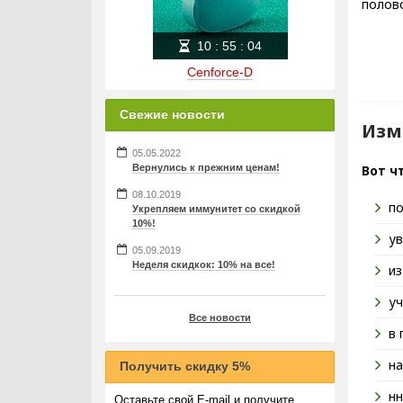
полово
10
:
55
:
03
Cenforce-D
Свежие новости
Изм
05.05.2022
Вот ч
Вернулись к прежним ценам!
08.10.2019
по
Укрепляем иммунитет со скидкой
10%!
ув
05.09.2019
Неделя скидкок: 10% на все!
из
уч
Все новости
в 
н
Получить скидку 5%
нн
Оставьте свой E-mail и получите