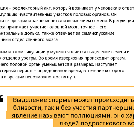
ция – рефлекторный акт, который возникает у человека в отве
муляцию чувствительных участков половых органов. Он
ит к эрекции и заканчивается извержением семени. В регуляции
са принимает участие головной мозг, точнее – его
нтральные дольки, также отвечает за семяиспускание
чный отдел спинного мозга.
ным итогом эякуляции у мужчин является выделение семени из
 отделов уретры. Во время извержения происходит оргазм,
чего половой орган уменьшается в размерах. Наступает
ктерный период – определенное время, в течение которого
а и эрекции невозможно достигнуть.
Выделение спермы может происходить 
близости, так и без участия партнерши,
явление называют поллюциями, оно ха
людей подросткового во