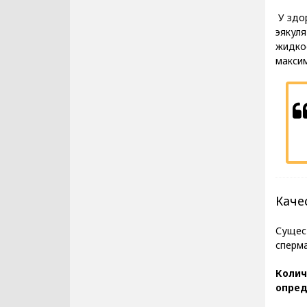
У здор
эякуля
жидкос
максим
Каче
Сущес
сперм
Колич
опред