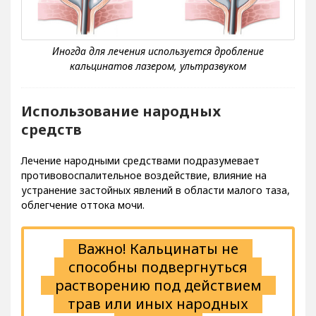
Использование народных
средств
Лечение народными средствами подразумевает
противовоспалительное воздействие, влияние на
устранение застойных явлений в области малого таза,
облегчение оттока мочи.
Важно! Кальцинаты не
способны подвергнуться
растворению под действием
трав или иных народных