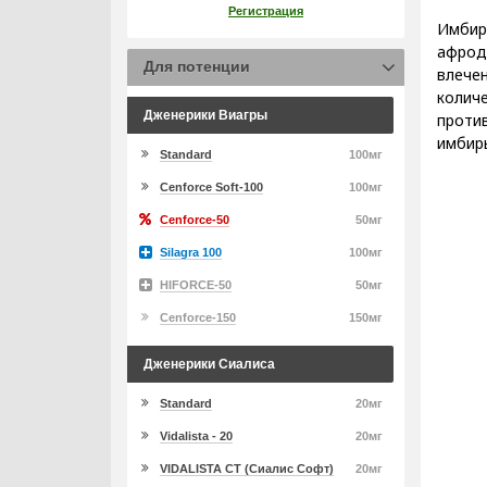
Регистрация
Имбир
афрод
Для потенции
влече
колич
Дженерики Виагры
проти
имбир
Standard
100мг
Cenforce Soft-100
100мг
Cenforce-50
50мг
Silagra 100
100мг
HIFORCE-50
50мг
Cenforce-150
150мг
Дженерики Сиалиса
Standard
20мг
Vidalista - 20
20мг
VIDALISTA CT (Сиалис Софт)
20мг