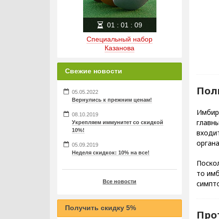
01
:
01
:
08
Специальный набор
Казанова
Свежие новости
Пол
05.05.2022
Вернулись к прежним ценам!
Имбир
08.10.2019
главн
Укрепляем иммунитет со скидкой
10%!
входит
органа
05.09.2019
Неделя скидкок: 10% на все!
Поско
то им
Все новости
симпто
Получить скидку 5%
Про