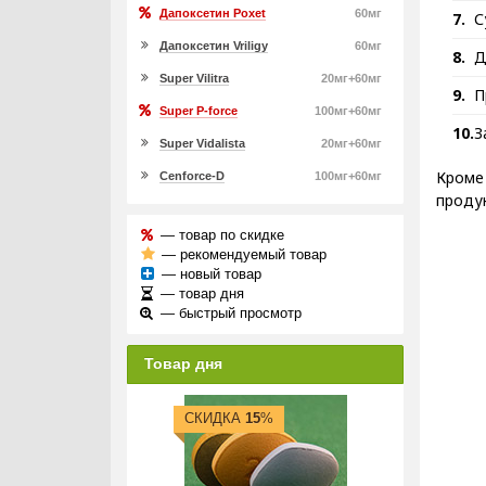
Дапоксетин Poxet
60мг
С
Дапоксетин Vriligy
60мг
Д
Super Vilitra
20мг+60мг
П
Super P-force
100мг+60мг
З
Super Vidalista
20мг+60мг
Кроме 
Cenforce-D
100мг+60мг
проду
— товар по скидке
— рекомендуемый товар
— новый товар
— товар дня
— быстрый просмотр
Товар дня
СКИДКА
15
%