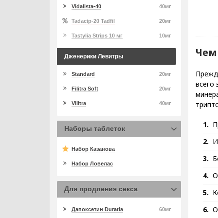
Vidalista-40
40мг
Tadacip-20 Tadfil
20мг
Tastylia Strips 10 мг
10мг
Чем
Дженерики Левитры
Прежд
Standard
20мг
всего 
Filitra Soft
20мг
минера
трипто
Vilitra
40мг
П
Наборы таблеток
И
Набор Казанова
Б
Набор Ловелас
О
Для продления секса
К
О
Дапоксетин Duratia
60мг