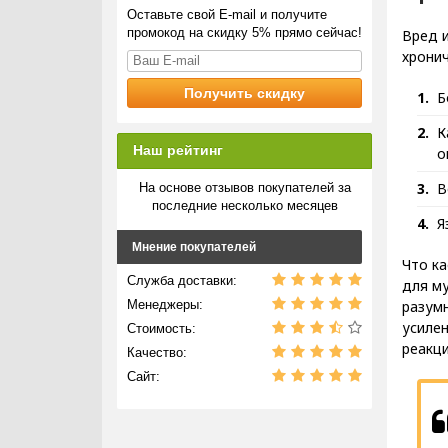
Оставьте свой E-mail и получите
промокод на скидку 5% прямо сейчас!
Вред 
хронич
Б
К
Наш рейтинг
о
В
На основе отзывов покупателей за
последние несколько месяцев
Я
Мнение покупателей
Что ка
Служба доставки:
для му
разумн
Менеджеры:
усилен
Стоимость:
реакци
Качество:
Сайт: