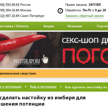
800) 555-28-69
Россия
Прием заказов:
24/7/365
499) 504-32-84
Москва
Обработка:
Пн-Пт с 9 до 18
812) 407-32-84
Санкт-Петербург
Заказать обратный звонок
оставка / Оплата
Акции
Новинки
Серти
оригинальным средствам.
и о потенции
Еда и потенция
 сделать настойку из имбиря для
чшения потенции