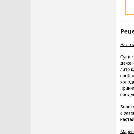
Рец
Насто
Сущес
даже н
литр к
пробле
холоди
Прини
продук
Боретс
а зате
настаи
Марин