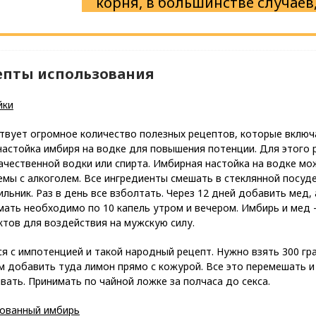
корня, в большинстве случаев
епты использования
йки
твует огромное количество полезных рецептов, которые включа
астойка имбиря на водке для повышения потенции. Для этого 
ачественной водки или спирта. Имбирная настойка на водке мо
мы с алкоголем. Все ингредиенты смешать в стеклянной посуде 
льник. Раз в день все взболтать. Через 12 дней добавить мед,
мать необходимо по 10 капель утром и вечером. Имбирь и мед
тов для воздействия на мужскую силу.
я с импотенцией и такой народный рецепт. Нужно взять 300 гра
м добавить туда лимон прямо с кожурой. Все это перемешать и
вать. Принимать по чайной ложке за полчаса до секса.
ованный имбирь