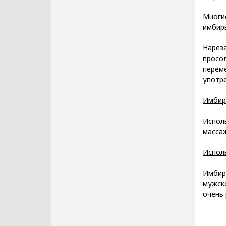
Многие
имбир
Нареза
просол
переме
употре
Имбир
Исполь
массаж
Испол
Имбирь
мужско
очень 