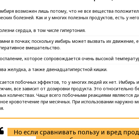
имбиря возможен лишь потому, что не все вещества положител
еских болезней. Как и у многих полезных продуктов, есть у нег
олезни сердца, в том числе гипертония.
амни в почках; поскольку имбирь может вызвать их движение, е
перативное вмешательство.
оспаление, которое сопровождается очень высокой температур
зва желудка, а также двенадцатиперстной кишки.
сается побочных эффектов, то у многих людей их нет. Имбирь 
жчин, все зависит от дозировки продукта. Это относительно б
ых количествах. Чаще всего побочными реакциями являются диа
ное кровотечение при месячных. При использовании наружно м
я.
Но если сравнивать пользу и вред прод