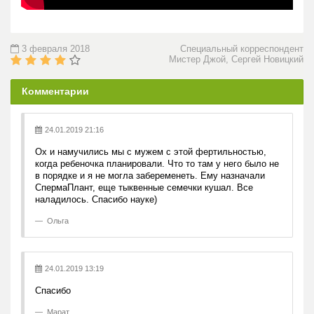
3 февраля 2018
Специальный корреспондент
Мистер Джой, Сергей Новицкий
Комментарии
24.01.2019 21:16
Ох и намучились мы с мужем с этой фертильностью,
когда ребеночка планировали. Что то там у него было не
в порядке и я не могла забеременеть. Ему назначали
СпермаПлант, еще тыквенные семечки кушал. Все
наладилось. Спасибо науке)
Ольга
24.01.2019 13:19
Спасибо
Марат