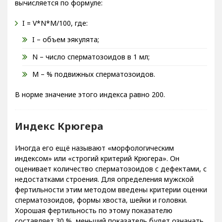
вычисляется по формуле:
I = V*N*M/100, где:
I – объем эякулята;
N – число сперматозоидов в 1 мл;
M – % подвижных сперматозоидов.
В норме значение этого индекса равно 200.
Индекс Крюгера
Иногда его ещё называют «морфологическим
индексом» или «строгий критерий Крюгера». Он
оценивает количество сперматозоидов с дефектами, с
недостатками строения. Для определения мужской
фертильности этим методом введены критерии оценки
сперматозоидов, формы хвоста, шейки и головки.
Хорошая фертильность по этому показателю
составляет 30 %, меньший показатель будет означать