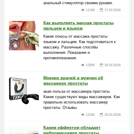
анальный стимулятор своими руками.
11166
17.03.2018
Как выполнять массаж простаты
пальцем и языком
Какие плюсы от массажа простаты
языком и пальцем. Как подготовиться к
массажу. Различные способы
выполнения. Показания и
противопоказания.
13265
18.03.2018
Мнение врачей и мужчин об
массажере простаты
акая польза от массажера простаты.
Какие существуют виды массажеров. Как
правильно использовать массажер
простаты. Отзывы.
12342
20.03.2018
Каким эффектом обладает
вибромассажер простаты