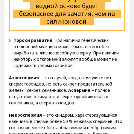
водной основе будет
безопаснее для зачатия, чем на
силиконовой.
Пороки развития
. При наличии генетических
отклонений мужчина может быть неспособен
выработать жизнеспособную сперму. При наличии
некоторых отклонений эякулят вообще может не
содержать сперматозоидов.
Азооспермия
– это случай, когда в эякуляте нет
сперматозоидов, но есть секрет предстательной
железы, секрет семенников.
Аспермия
– полное
отсутствие в эякуляте и секреторной жидкости
семенников, и сперматозоидов.
Некроспермия
– это синдром, характеризующийся
наличием в сперме более 50 % неживых спермиев. Это
состояние может быть обратимым и необратимым,
полным или частичным и даже ложным. Ложная