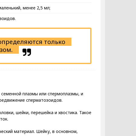
ленький, менее 2,5 мл;
зоидов.
определяются только
зом.
е семенной плазмы или спермоплазмы, и
ередвижение сперматозоидов.
ловки, шейки, перешейка и хвостика. Такое
ток.
еский материал. Шейку, в основном,