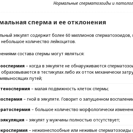
мальная сперма и ее отклонения
льный эякулят содержит более 60 миллионов сперматозоидов,
, небольшое количество лейкоцитов.
нениями состава спермы могут являться:
зооспермия
– когда в эякуляте не обнаруживаются сперматозо
 образовываются в тестикулах либо их отток механически затр
мявыносящих путей;
стеноспермия
– малая подвижность клеток спермы;
иоспермия
– гной в эякуляте. Говорит о запущенном воспалени
ератоспермия
– большое количество морфологически измененн
нэякуляция
– эякулят у мужчины полностью отсутствует;
екроспермия
– нежизнеспообные или неживые сперматозоиды в