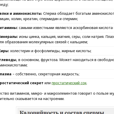
реду;
елки и аминокислоты
. Сперма обладает богатым аминокислот
лицин, холин, креатин, спермидин и спермин;
итамины:
самыми известными являются аскорбиновая кислота 
инералы
: ионы цинка, кальция, магния, серы, соли натрия. П
ля образования молекулярных связей с кальцием;
иры
: холестерин и фосфолипиды, жирные кислоты;
глеводы
, в основном, фруктоза. Может находиться в свободно
минокислотами;
лазма
– собственно, секреторная жидкость;
ростатический секрет
или
простатический сок
.
ство витаминов, микро- и макроэлементов говорит о пользе м
тельно сказывается на настроении.