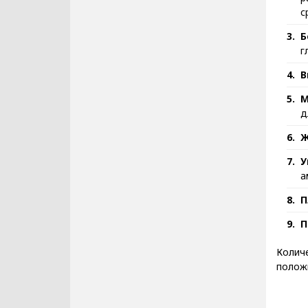
с
Б
г
В
М
д
Ж
У
а
П
П
Количе
положи