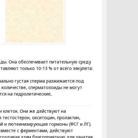
ды. Она обеспечивает питательную среду
авляют только 10-13 % от всего эякулята:
чально густая сперма разжижается под
 количестве, сперматозоиды не могут
тся на гидролитические,
 клеток. Они же действуют на
 тестостерон, окситоцин, пролактин,
й и лютеинизирующие гормоны (ФСГ и ЛГ).
 вместе с ферментами, действуют
создавая этим благоприятную для зачатия