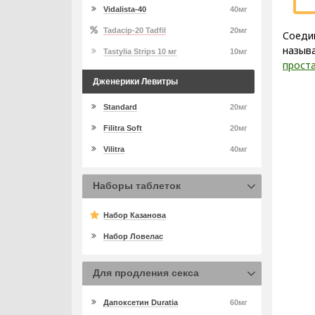
Vidalista-40
40мг
Tadacip-20 Tadfil
20мг
Соедин
назыв
Tastylia Strips 10 мг
10мг
проста
Дженерики Левитры
Standard
20мг
Filitra Soft
20мг
Vilitra
40мг
Наборы таблеток
Набор Казанова
Набор Ловелас
Для продления секса
Дапоксетин Duratia
60мг