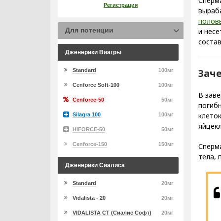
Сперм
Регистрация
выраб
полов
Для потенции
и нес
состав
Дженерики Виагры
Зач
Standard
100мг
Cenforce Soft-100
100мг
В зав
Cenforce-50
50мг
погибн
клеток
Silagra 100
100мг
яйцекл
HIFORCE-50
50мг
Cenforce-150
150мг
Сперм
тела, 
Дженерики Сиалиса
Standard
20мг
Vidalista - 20
20мг
VIDALISTA CT (Сиалис Софт)
20мг