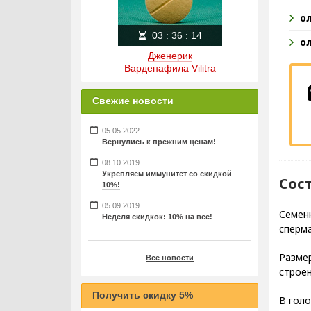
о
03
:
36
:
13
о
Дженерик
Варденафила Vilitra
Свежие новости
05.05.2022
Вернулись к прежним ценам!
08.10.2019
Укрепляем иммунитет со скидкой
Сос
10%!
05.09.2019
Семенн
Неделя скидкок: 10% на все!
сперм
Размер
Все новости
строен
Получить скидку 5%
В голо