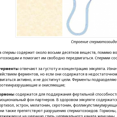
а спермы содержит около восьми десятков веществ, помимо во
тозоидам и помогает им свободно передвигаться. Спермии сост
ерменты
отвечают за густоту и концентрацию эякулята. Изна
ействием ферментов, но если они содержатся в недостаточном
вигаться активно, и не достигнут цели. Ферменты подразделяю
ротеинразрушающие и окисляющие;
ормоны
содержатся для поддержания фертильной способности
моциональный фон партнеров. В здоровом эякуляте содержатся
ортизол, эстрон, мелатонин, серотонин, фолликулстимулирующи
ни также препятствуют разрушению сперматозоидов. Гормоны,
азжижающе на шеечную слизь цервикального канала женщины, 