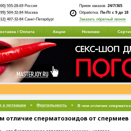
800) 555-28-69
Россия
Прием заказов:
24/7/365
499) 504-32-84
Москва
Обработка:
Пн-Пт с 9 до 18
812) 407-32-84
Санкт-Петербург
Заказать обратный звонок
оставка / Оплата
Акции
Новинки
Серти
и о потенции
Фертильность
ем отличие сперматозоидов от спермиев