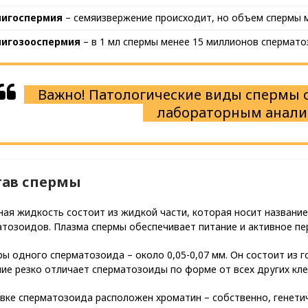
лигоспермия
– семяизвержение происходит, но объем спермы ма
лигозооспермия
– в 1 мл спермы менее 15 миллионов спермато
Важно! Патологические виды спермы 
лабораторным анали
тав спермы
ая жидкость состоит из жидкой части, которая носит названи
атозоидов. Плазма спермы обеспечивает питание и активное п
ы одного сперматозоида – около 0,05-0,07 мм. Он состоит из го
ие резко отличает сперматозоиды по форме от всех других кле
вке сперматозоида расположен хроматин – собственно, генетич