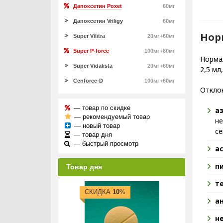
Дапоксетин Poxet
60мг
Дапоксетин Vriligy
60мг
Нор
Super Vilitra
20мг+60мг
Super P-force
100мг+60мг
Норма
Super Vidalista
20мг+60мг
2,5 мл
Cenforce-D
100мг+60мг
Откло
— товар по скидке
а
— рекомендуемый товар
не
— новый товар
се
— товар дня
— быстрый просмотр
а
п
Товар дня
т
СКИДКА
10
%
а
н