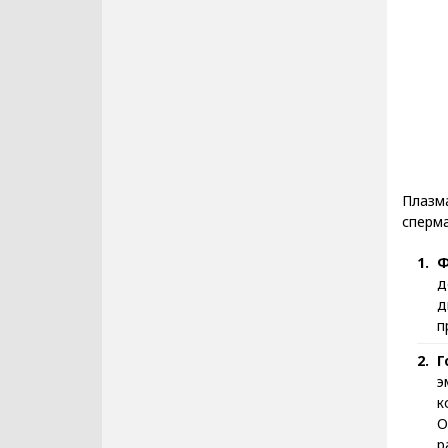
Плазм
сперма
Ф
д
д
п
Г
э
к
О
р