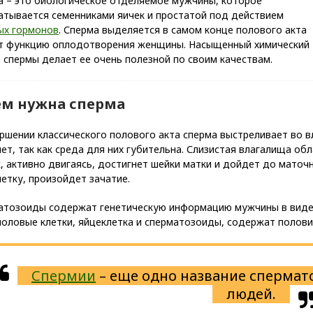
а – это биологическое отделяемое мужчины, которое
атывается семенниками яичек и простатой под действием
ых гормонов
. Сперма выделяется в самом конце полового акта
ет функцию оплодотворения женщины. Насыщенный химический
 спермы делает ее очень полезной по своим качествам.
ем нужна сперма
ершении классического полового акта сперма выстреливает во 
ет, так как среда для них губительна. Слизистая влагалища об
, активно двигаясь, достигнет шейки матки и дойдет до маточн
етку, произойдет зачатие.
атозоиды содержат генетическую информацию мужчины в виде 
половые клетки, яйцеклетка и сперматозоиды, содержат полов
Спермии
– еще одно название спермат
людей.