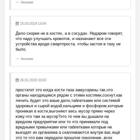
Аноним
15.03.2019 13:04
Дело скорее не в костях, а в сосудах. Недаром говорят,
что надо улучшать кровоток, и назначают все эти
устройства вроде смартпроста, чтобы застоя в тазу не
было.
Аноним
26.01.2019 10:02
простатит это когда кости таза замусорены так,что
органы находящиеся рядом с этими костями,сохнут.как
лечить будет это ваше дело,таблетками или системой
здоровья и сырой водой,кальцием и фосфором,которые
проникая в кости,выгоняют весь мусор прямо через
кожу.что там за мусор?это то чем вы дышали на
вредном предприятии или то что принимали под
вредными привычками или таблетками которые не
выходят из организма а скапливаются внутри вас.ещё
это то что вам передали прошлое поколение..всех