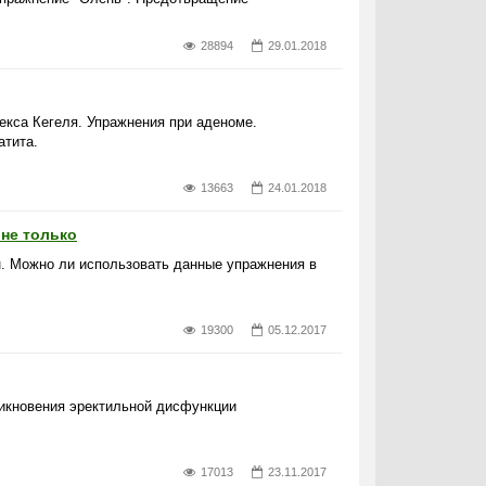
28894
29.01.2018
екса Кегеля. Упражнения при аденоме.
атита.
13663
24.01.2018
 не только
н. Можно ли использовать данные упражнения в
19300
05.12.2017
никновения эректильной дисфункции
17013
23.11.2017