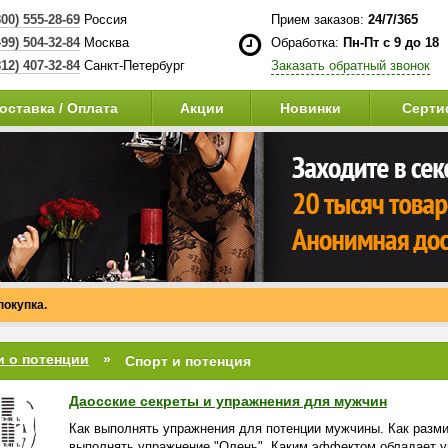
800) 555-28-69
Россия
Прием заказов:
24/7/365
499) 504-32-84
Москва
Обработка:
Пн-Пт с 9 до 18
812) 407-32-84
Санкт-Петербург
Заказать обратный звонок
оставка / Оплата
Акции
Новинки
Серти
покупка.
и о потенции
Спорт и потенция
Даосские секреты и упражнения для мужчин
Как выполнять упражнения для потенции мужчины. Как разм
выполнять упражнение "Олень". Каким эффектом обладает 