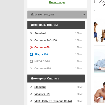
Регистрация
Для потенции
Дженерики Виагры
Standard
100мг
Cenforce Soft-100
100мг
Cenforce-50
50мг
Silagra 100
100мг
HIFORCE-50
50мг
Cenforce-150
150мг
Дженерики Сиалиса
Standard
20мг
Vidalista - 20
20мг
VIDALISTA CT (Сиалис Софт)
20мг