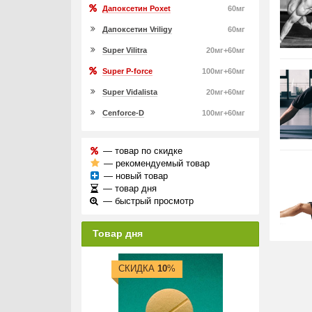
Дапоксетин Poxet
60мг
Дапоксетин Vriligy
60мг
Super Vilitra
20мг+60мг
Super P-force
100мг+60мг
Super Vidalista
20мг+60мг
Cenforce-D
100мг+60мг
— товар по скидке
— рекомендуемый товар
— новый товар
— товар дня
— быстрый просмотр
Товар дня
СКИДКА
10
%