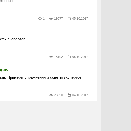
ажнения
1
19677
05.10.2017
еты экспертов
18192
05.10.2017
нцию
чин. Примеры упражнений и советы экспертов
23050
04.10.2017