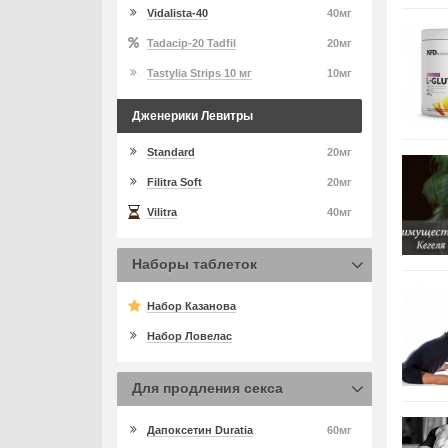
Vidalista-40
40мг
Tadacip-20 Tadfil
20мг
Tastylia Strips 10 мг
10мг
Дженерики Левитры
Standard
20мг
Filitra Soft
20мг
Vilitra
40мг
Наборы таблеток
Набор Казанова
Набор Ловелас
Для продления секса
Дапоксетин Duratia
60мг