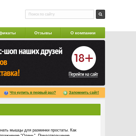
фикаты
Отзывы
О компании
Что купить в первый раз?
Запомнить сайт!
инать мышцы для разминки простаты. Как
упражнение "Олень". Предотвращение